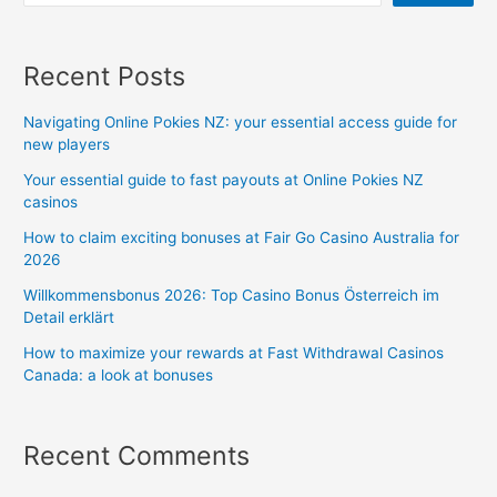
Recent Posts
Navigating Online Pokies NZ: your essential access guide for
new players
Your essential guide to fast payouts at Online Pokies NZ
casinos
How to claim exciting bonuses at Fair Go Casino Australia for
2026
Willkommensbonus 2026: Top Casino Bonus Österreich im
Detail erklärt
How to maximize your rewards at Fast Withdrawal Casinos
Canada: a look at bonuses
Recent Comments