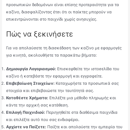
προσωπικών δεδομένων είναι επίσης προτεραιότητα για τα
καζίνο, διασφαλίζοντας έτσι ότι οι παίκτες μπορούν να
επικεντρώνονται στο παιχνίδι χωρίς ανησυχίες.
Πώς να ξεκινήσετε
Για να απολαύσετε τη διασκέδαση των καζίνο με εφαρμογές
για κινητά, ακολουθήστε τα παρακάτω βήματα:
Δημιουργία Λογαριασμού:
Επισκεφθείτε την ιστοσελίδα του
καζίνο ή κατεβάστε την εφαρμογή και εγγραφείτε.
Επιβεβαίωση Στοιχείων:
Καταχωρήστε τα προσωπικά σας
στοιχεία και επιβεβαιώστε την ταυτότητά σας.
Καταθέστε Χρήματα:
Επιλέξτε μια μέθοδο πληρωμής και
κάντε την αρχική σας κατάθεση.
Επιλογή Παιχνιδιού:
Περιηγηθείτε στα διαθέσιμα παιχνίδια
και επιλέξτε αυτό που σας ενδιαφέρει.
Αρχίστε να Παίζετε:
Παίξτε και απολαύστε την εμπειρία του