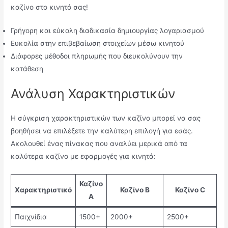
καζίνο στο κινητό σας!
Γρήγορη και εύκολη διαδικασία δημιουργίας λογαριασμού
Ευκολία στην επιβεβαίωση στοιχείων μέσω κινητού
Διάφορες μέθοδοι πληρωμής που διευκολύνουν την
κατάθεση
Ανάλυση Χαρακτηριστικών
Η σύγκριση χαρακτηριστικών των καζίνο μπορεί να σας
βοηθήσει να επιλέξετε την καλύτερη επιλογή για εσάς.
Ακολουθεί ένας πίνακας που αναλύει μερικά από τα
καλύτερα καζίνο με εφαρμογές για κινητά:
Καζίνο
Χαρακτηριστικό
Καζίνο B
Καζίνο C
A
Παιχνίδια
1500+
2000+
2500+