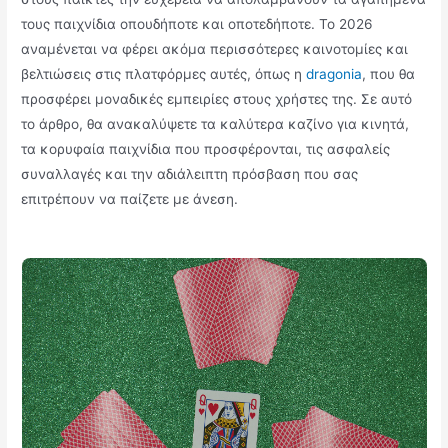
τους παιχνίδια οπουδήποτε και οποτεδήποτε. Το 2026
αναμένεται να φέρει ακόμα περισσότερες καινοτομίες και
βελτιώσεις στις πλατφόρμες αυτές, όπως η
dragonia
, που θα
προσφέρει μοναδικές εμπειρίες στους χρήστες της. Σε αυτό
το άρθρο, θα ανακαλύψετε τα καλύτερα καζίνο για κινητά,
τα κορυφαία παιχνίδια που προσφέρονται, τις ασφαλείς
συναλλαγές και την αδιάλειπτη πρόσβαση που σας
επιτρέπουν να παίζετε με άνεση.