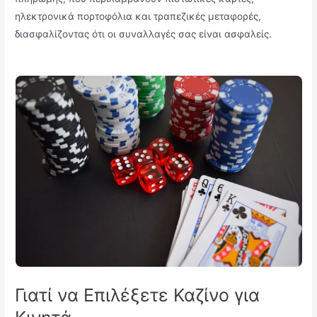
ηλεκτρονικά πορτοφόλια και τραπεζικές μεταφορές,
διασφαλίζοντας ότι οι συναλλαγές σας είναι ασφαλείς.
Γιατί να Επιλέξετε Καζίνο για