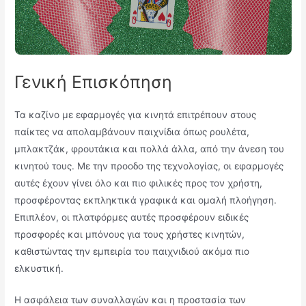
Γενική Επισκόπηση
Τα καζίνο με εφαρμογές για κινητά επιτρέπουν στους
παίκτες να απολαμβάνουν παιχνίδια όπως ρουλέτα,
μπλακτζάκ, φρουτάκια και πολλά άλλα, από την άνεση του
κινητού τους. Με την προοδο της τεχνολογίας, οι εφαρμογές
αυτές έχουν γίνει όλο και πιο φιλικές προς τον χρήστη,
προσφέροντας εκπληκτικά γραφικά και ομαλή πλοήγηση.
Επιπλέον, οι πλατφόρμες αυτές προσφέρουν ειδικές
προσφορές και μπόνους για τους χρήστες κινητών,
καθιστώντας την εμπειρία του παιχνιδιού ακόμα πιο
ελκυστική.
Η ασφάλεια των συναλλαγών και η προστασία των