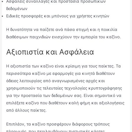
Ασφαλείς συναλλαγές και προστασία προσωπικών
δεδομένων
Ειδικές προσφορές και μπόνους για χρήστες κινητών
Η δυνατότητα να παίζετε ανά πάσα στιγμή και η ποικιλία
διαθέσιμων παιχνιδιών ενισχύουν την εμπειρία του καζίνο.
Αξιοπιστία και Ασφάλεια
Η αξιοπιστία των καζίνο είναι κρίσιμη για τους παίκτες. Τα
περισσότερα καζίνο με εφαρμογές για κινητά διαθέτουν
άδειες λειτουργίας από αναγνωρισμένες αρχές και
χρησιμοποιούν τις τελευταίες τεχνολογίες κρυπτογράφησης
για την προστασία των δεδομένων σας. Είναι σημαντικό να
επιλέξετε καζίνο που διαθέτουν καλή φήμη και αξιολογήσεις
από άλλους παίκτες.
Επιπλέον, τα καζίνο προσφέρουν διάφορους τρόπους
πληρωμής, που περιλαμβάνουν πιστωτικές κάρτες,