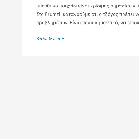
υπεύθυνο παιχνίδι είναι κρίσιμης σημασίας γι
Στο Frumzi, κατανοούμε ότι ο τζόγος πρέπει 
προβλημάτων. Είναι πολύ σημαντικό, να επισκ
tips
Read More »
for
responsible
gaming
at
the
casino
with
Frumzi