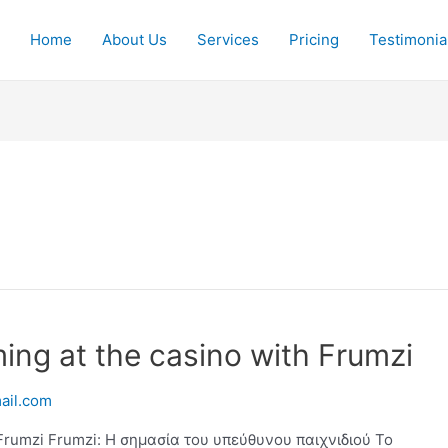
Home
About Us
Services
Pricing
Testimonia
ming at the casino with Frumzi
ail.com
h Frumzi Frumzi: Η σημασία του υπεύθυνου παιχνιδιού Το