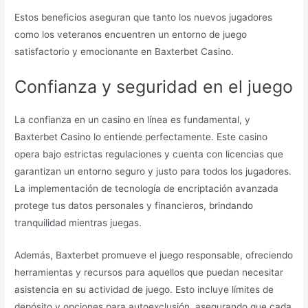
Estos beneficios aseguran que tanto los nuevos jugadores
como los veteranos encuentren un entorno de juego
satisfactorio y emocionante en Baxterbet Casino.
Confianza y seguridad en el juego
La confianza en un casino en línea es fundamental, y
Baxterbet Casino lo entiende perfectamente. Este casino
opera bajo estrictas regulaciones y cuenta con licencias que
garantizan un entorno seguro y justo para todos los jugadores.
La implementación de tecnología de encriptación avanzada
protege tus datos personales y financieros, brindando
tranquilidad mientras juegas.
Además, Baxterbet promueve el juego responsable, ofreciendo
herramientas y recursos para aquellos que puedan necesitar
asistencia en su actividad de juego. Esto incluye límites de
depósito y opciones para autoexclusión, asegurando que cada