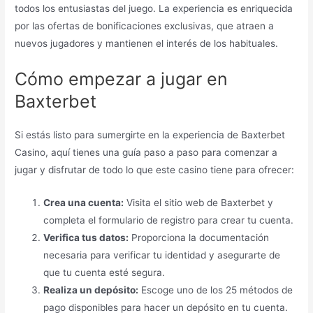
todos los entusiastas del juego. La experiencia es enriquecida
por las ofertas de bonificaciones exclusivas, que atraen a
nuevos jugadores y mantienen el interés de los habituales.
Cómo empezar a jugar en
Baxterbet
Si estás listo para sumergirte en la experiencia de Baxterbet
Casino, aquí tienes una guía paso a paso para comenzar a
jugar y disfrutar de todo lo que este casino tiene para ofrecer:
Crea una cuenta:
Visita el sitio web de Baxterbet y
completa el formulario de registro para crear tu cuenta.
Verifica tus datos:
Proporciona la documentación
necesaria para verificar tu identidad y asegurarte de
que tu cuenta esté segura.
Realiza un depósito:
Escoge uno de los 25 métodos de
pago disponibles para hacer un depósito en tu cuenta.