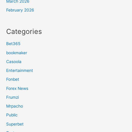
March 2026
February 2026
Categories
Bet365
bookmaker
Casoola
Entertainment
Fonbet
Forex News
Frumzi
Mrpacho
Public
Superbet