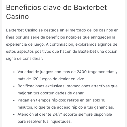
Beneficios clave de Baxterbet
Casino
Baxterbet Casino se destaca en el mercado de los casinos en
línea por una serie de beneficios notables que enriquecen la
experiencia de juego. A continuación, exploramos algunos de
estos aspectos positivos que hacen de Baxterbet una opción
digna de considerar:
Variedad de juegos: con más de 2400 tragamonedas y
más de 120 juegos de dealer en vivo.
Bonificaciones exclusivas: promociones atractivas que
mejoran tus oportunidades de ganar.
Pagan en tiempos rápidos: retiros en tan solo 10
minutos, lo que te da acceso rápido a tus ganancias.
Atención al cliente 24/7: soporte siempre disponible
para resolver tus inquietudes.