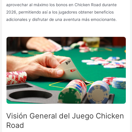
aprovechar al máximo los bonos en Chicken Road durante
2026, permitiendo así a los jugadores obtener beneficios
adicionales y disfrutar de una aventura más emocionante.
Visión General del Juego Chicken
Road