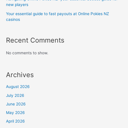
new players
Your essential guide to fast payouts at Online Pokies NZ
casinos
Recent Comments
No comments to show.
Archives
August 2026
July 2026
June 2026
May 2026
April 2026