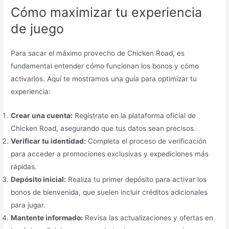
Cómo maximizar tu experiencia
de juego
Para sacar el máximo provecho de Chicken Road, es
fundamental entender cómo funcionan los bonos y cómo
activarlos. Aquí te mostramos una guía para optimizar tu
experiencia:
Crear una cuenta:
Regístrate en la plataforma oficial de
Chicken Road, asegurando que tus datos sean precisos.
Verificar tu identidad:
Completa el proceso de verificación
para acceder a promociones exclusivas y expediciones más
rápidas.
Depósito inicial:
Realiza tu primer depósito para activar los
bonos de bienvenida, que suelen incluir créditos adicionales
para jugar.
Mantente informado:
Revisa las actualizaciones y ofertas en