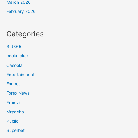
March 2026
February 2026
Categories
Bet365
bookmaker
Casoola
Entertainment
Fonbet
Forex News
Frumzi
Mrpacho
Public
Superbet