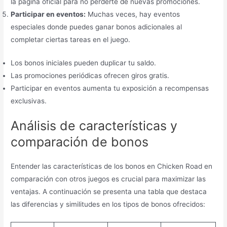
la página oficial para no perderte de nuevas promociones.
Participar en eventos:
Muchas veces, hay eventos
especiales donde puedes ganar bonos adicionales al
completar ciertas tareas en el juego.
Los bonos iniciales pueden duplicar tu saldo.
Las promociones periódicas ofrecen giros gratis.
Participar en eventos aumenta tu exposición a recompensas
exclusivas.
Análisis de características y
comparación de bonos
Entender las características de los bonos en Chicken Road en
comparación con otros juegos es crucial para maximizar las
ventajas. A continuación se presenta una tabla que destaca
las diferencias y similitudes en los tipos de bonos ofrecidos: