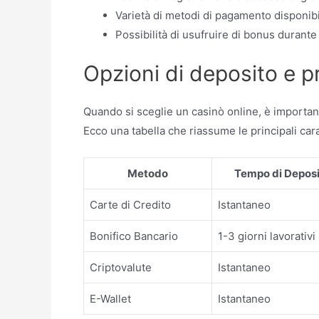
Varietà di metodi di pagamento disponibi
Possibilità di usufruire di bonus durante 
Opzioni di deposito e p
Quando si sceglie un casinò online, è important
Ecco una tabella che riassume le principali cara
Metodo
Tempo di Deposi
Carte di Credito
Istantaneo
Bonifico Bancario
1-3 giorni lavorativi
Criptovalute
Istantaneo
E-Wallet
Istantaneo