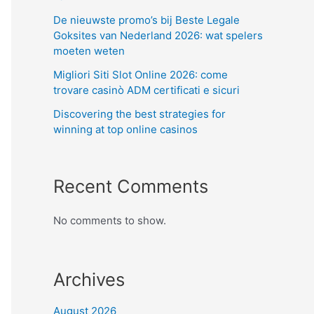
De nieuwste promo’s bij Beste Legale
Goksites van Nederland 2026: wat spelers
moeten weten
Migliori Siti Slot Online 2026: come
trovare casinò ADM certificati e sicuri
Discovering the best strategies for
winning at top online casinos
Recent Comments
No comments to show.
Archives
August 2026