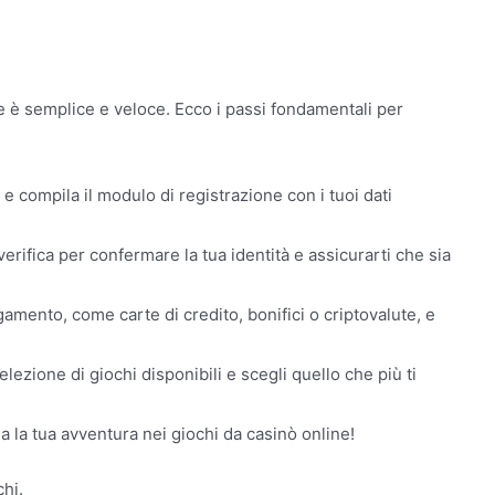
e è semplice e veloce. Ecco i passi fondamentali per
ò e compila il modulo di registrazione con i tuoi dati
erifica per confermare la tua identità e assicurarti che sia
mento, come carte di credito, bonifici o criptovalute, e
elezione di giochi disponibili e scegli quello che più ti
ia la tua avventura nei giochi da casinò online!
chi.