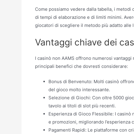
Come possiamo vedere dalla tabella, i metodi 
di tempi di elaborazione e di limiti minimi. Av
giocatori di scegliere il metodo più adatto alle
Vantaggi chiave dei c
I casinò non AAMS offrono numerosi vantaggi ris
principali benefici che dovresti considerare:
Bonus di Benvenuto: Molti casinò offrono
del gioco molto interessante.
Selezione di Giochi: Con oltre 5000 giochi
tavolo ai titoli di slot più recenti.
Esperienza di Gioco Flessibile: I casinò 
e promozioni, migliorando l’esperienza 
Pagamenti Rapidi: Le piattaforme con cri