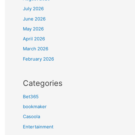
July 2026
June 2026
May 2026
April 2026
March 2026
February 2026
Categories
Bet365
bookmaker
Casoola
Entertainment