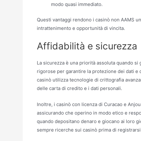
modo quasi immediato.
Questi vantaggi rendono i casinò non AAMS un’op
intrattenimento e opportunità di vincita.
Affidabilità e sicurezza
La sicurezza è una priorità assoluta quando si
rigorose per garantire la protezione dei dati e 
casinò utilizza tecnologie di crittografia avanz
delle carta di credito e i dati personali.
Inoltre, i casinò con licenza di Curacao e Anjou
assicurando che operino in modo etico e respons
quando depositano denaro e giocano ai loro gioc
sempre ricerche sui casinò prima di registrarsi, 