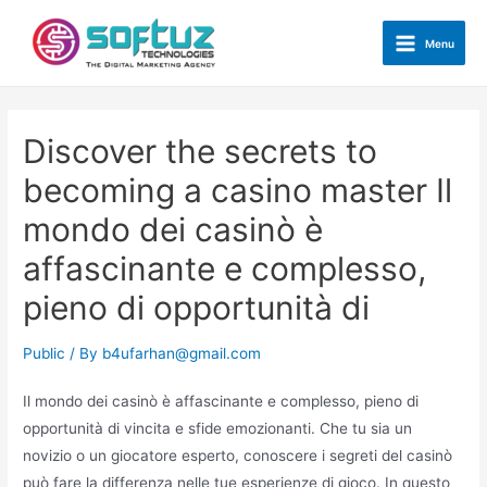
Skip
to
Menu
Main
content
Menu
Discover the secrets to
becoming a casino master Il
mondo dei casinò è
affascinante e complesso,
pieno di opportunità di
Public
/ By
b4ufarhan@gmail.com
Il mondo dei casinò è affascinante e complesso, pieno di
opportunità di vincita e sfide emozionanti. Che tu sia un
novizio o un giocatore esperto, conoscere i segreti del casinò
può fare la differenza nelle tue esperienze di gioco. In questo