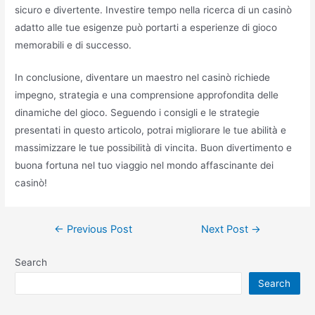
sicuro e divertente. Investire tempo nella ricerca di un casinò
adatto alle tue esigenze può portarti a esperienze di gioco
memorabili e di successo.
In conclusione, diventare un maestro nel casinò richiede
impegno, strategia e una comprensione approfondita delle
dinamiche del gioco. Seguendo i consigli e le strategie
presentati in questo articolo, potrai migliorare le tue abilità e
massimizzare le tue possibilità di vincita. Buon divertimento e
buona fortuna nel tuo viaggio nel mondo affascinante dei
casinò!
Post
←
Previous Post
Next Post
→
navigation
Search
Search