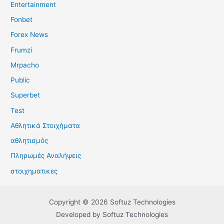
Entertainment
Fonbet
Forex News
Frumzi
Mrpacho
Public
Superbet
Test
Αθλητικά Στοιχήματα
αθλητισμός
Πληρωμές Αναλήψεις
στοιχηματικες
Copyright © 2026 Softuz Technologies
Developed by Softuz Technologies