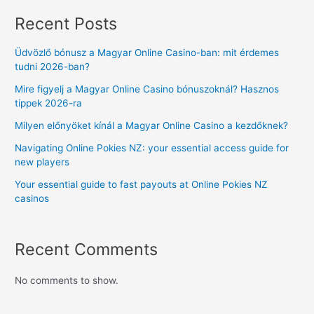
Recent Posts
Üdvözlő bónusz a Magyar Online Casino-ban: mit érdemes
tudni 2026-ban?
Mire figyelj a Magyar Online Casino bónuszoknál? Hasznos
tippek 2026-ra
Milyen előnyöket kínál a Magyar Online Casino a kezdőknek?
Navigating Online Pokies NZ: your essential access guide for
new players
Your essential guide to fast payouts at Online Pokies NZ
casinos
Recent Comments
No comments to show.