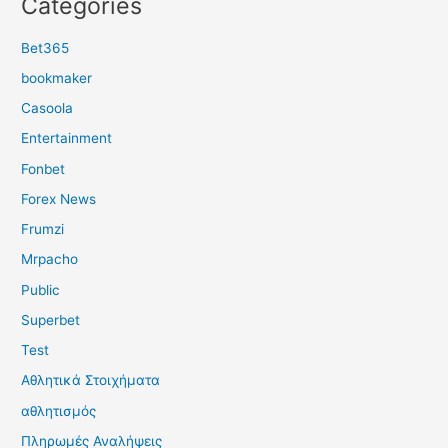
Categories
Bet365
bookmaker
Casoola
Entertainment
Fonbet
Forex News
Frumzi
Mrpacho
Public
Superbet
Test
Αθλητικά Στοιχήματα
αθλητισμός
Πληρωμές Αναλήψεις