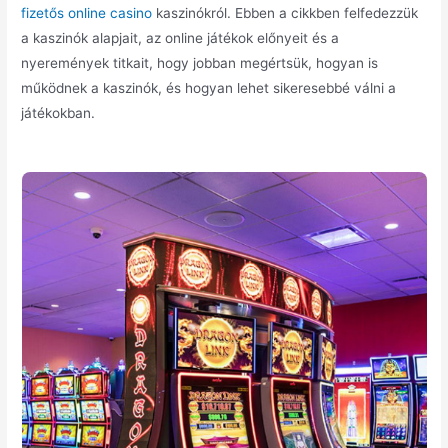
fizetős online casino
kaszinókról. Ebben a cikkben felfedezzük
a kaszinók alapjait, az online játékok előnyeit és a
nyeremények titkait, hogy jobban megértsük, hogyan is
működnek a kaszinók, és hogyan lehet sikeresebbé válni a
játékokban.