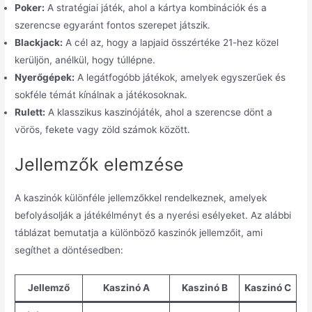
Poker:
A stratégiai játék, ahol a kártya kombinációk és a
szerencse egyaránt fontos szerepet játszik.
Blackjack:
A cél az, hogy a lapjaid összértéke 21-hez közel
kerüljön, anélkül, hogy túllépne.
Nyerőgépek:
A legátfogóbb játékok, amelyek egyszerűek és
sokféle témát kínálnak a játékosoknak.
Rulett:
A klasszikus kaszinójáték, ahol a szerencse dönt a
vörös, fekete vagy zöld számok között.
Jellemzők elemzése
A kaszinók különféle jellemzőkkel rendelkeznek, amelyek
befolyásolják a játékélményt és a nyerési esélyeket. Az alábbi
táblázat bemutatja a különböző kaszinók jellemzőit, ami
segíthet a döntésedben:
Jellemző
Kaszinó A
Kaszinó B
Kaszinó C