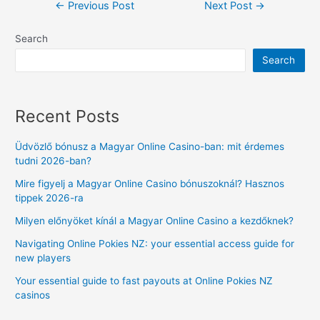
Post
←
Previous Post
Next Post
→
navigation
Search
Search
Recent Posts
Üdvözlő bónusz a Magyar Online Casino-ban: mit érdemes
tudni 2026-ban?
Mire figyelj a Magyar Online Casino bónuszoknál? Hasznos
tippek 2026-ra
Milyen előnyöket kínál a Magyar Online Casino a kezdőknek?
Navigating Online Pokies NZ: your essential access guide for
new players
Your essential guide to fast payouts at Online Pokies NZ
casinos