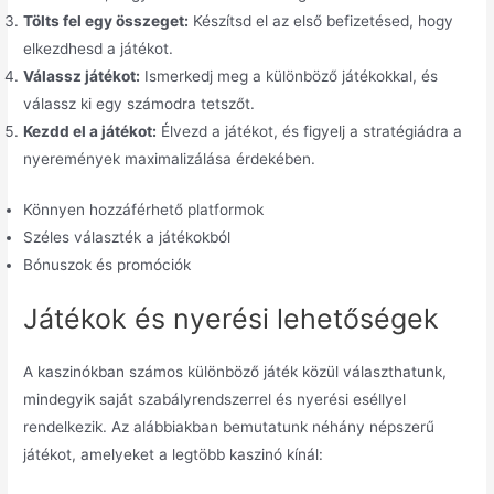
Tölts fel egy összeget:
Készítsd el az első befizetésed, hogy
elkezdhesd a játékot.
Válassz játékot:
Ismerkedj meg a különböző játékokkal, és
válassz ki egy számodra tetszőt.
Kezdd el a játékot:
Élvezd a játékot, és figyelj a stratégiádra a
nyeremények maximalizálása érdekében.
Könnyen hozzáférhető platformok
Széles választék a játékokból
Bónuszok és promóciók
Játékok és nyerési lehetőségek
A kaszinókban számos különböző játék közül választhatunk,
mindegyik saját szabályrendszerrel és nyerési eséllyel
rendelkezik. Az alábbiakban bemutatunk néhány népszerű
játékot, amelyeket a legtöbb kaszinó kínál: