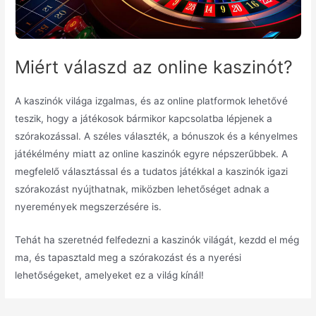
Miért válaszd az online kaszinót?
A kaszinók világa izgalmas, és az online platformok lehetővé
teszik, hogy a játékosok bármikor kapcsolatba lépjenek a
szórakozással. A széles választék, a bónuszok és a kényelmes
játékélmény miatt az online kaszinók egyre népszerűbbek. A
megfelelő választással és a tudatos játékkal a kaszinók igazi
szórakozást nyújthatnak, miközben lehetőséget adnak a
nyeremények megszerzésére is.
Tehát ha szeretnéd felfedezni a kaszinók világát, kezdd el még
ma, és tapasztald meg a szórakozást és a nyerési
lehetőségeket, amelyeket ez a világ kínál!