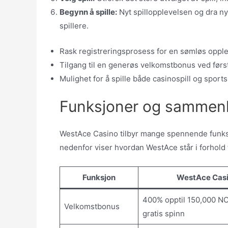
Begynn å spille:
Nyt spillopplevelsen og dra n
spillere.
Rask registreringsprosess for en sømløs opple
Tilgang til en generøs velkomstbonus ved førs
Mulighet for å spille både casinospill og sports
Funksjoner og sammenl
WestAce Casino tilbyr mange spennende funks
nedenfor viser hvordan WestAce står i forhold 
Funksjon
WestAce Cas
400% opptil 150,000 N
Velkomstbonus
gratis spinn