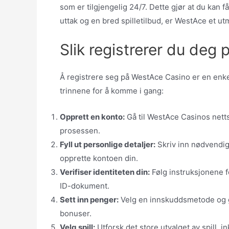
som er tilgjengelig 24/7. Dette gjør at du kan f
uttak og en bred spilletilbud, er WestAce et ut
Slik registrerer du deg
Å registrere seg på WestAce Casino er en enke
trinnene for å komme i gang:
Opprett en konto:
Gå til WestAce Casinos netts
prosessen.
Fyll ut personlige detaljer:
Skriv inn nødvendig
opprette kontoen din.
Verifiser identiteten din:
Følg instruksjonene f
ID-dokument.
Sett inn penger:
Velg en innskuddsmetode og g
bonuser.
Velg spill:
Utforsk det store utvalget av spill, in