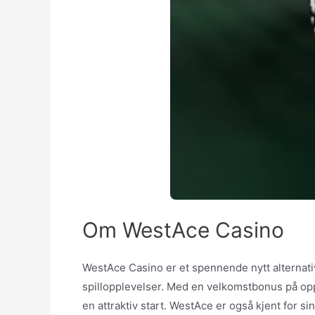
Om WestAce Casino
WestAce Casino er et spennende nytt alternativ f
spillopplevelser. Med en velkomstbonus på oppt
en attraktiv start. WestAce er også kjent for s