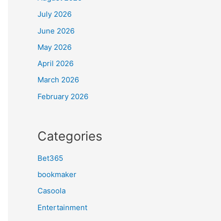
July 2026
June 2026
May 2026
April 2026
March 2026
February 2026
Categories
Bet365
bookmaker
Casoola
Entertainment