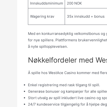
Innskuddsminimum
200 NOK
Wagering krav
35x innskudd + bonus
Med en konkurransedyktig velkomstbonus og gu
for nye spillere. Plattformens brukervennlighet 
å nyte spillopplevelsen.
Nøkkelfordeler med We
Å spille hos WestAce Casino kommer med flere f
Enkel registrering med rask tilgang til spill.
Generøse bonuser og kampanjer for alle spillere
Stort utvalg av spill inkludert live casino og sp
24/7 kundeservice tilgjengelig for å hjelpe de