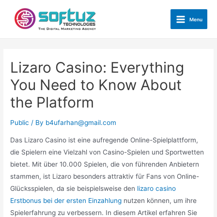
Skip
to
Menu
Main
content
Menu
Lizaro Casino: Everything
You Need to Know About
the Platform
Public
/ By
b4ufarhan@gmail.com
Das Lizaro Casino ist eine aufregende Online-Spielplattform,
die Spielern eine Vielzahl von Casino-Spielen und Sportwetten
bietet. Mit über 10.000 Spielen, die von führenden Anbietern
stammen, ist Lizaro besonders attraktiv für Fans von Online-
Glücksspielen, da sie beispielsweise den
lizaro casino
Erstbonus bei der ersten Einzahlung
nutzen können, um ihre
Spielerfahrung zu verbessern. In diesem Artikel erfahren Sie