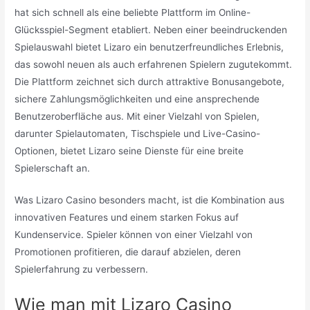
hat sich schnell als eine beliebte Plattform im Online-
Glücksspiel-Segment etabliert. Neben einer beeindruckenden
Spielauswahl bietet Lizaro ein benutzerfreundliches Erlebnis,
das sowohl neuen als auch erfahrenen Spielern zugutekommt.
Die Plattform zeichnet sich durch attraktive Bonusangebote,
sichere Zahlungsmöglichkeiten und eine ansprechende
Benutzeroberfläche aus. Mit einer Vielzahl von Spielen,
darunter Spielautomaten, Tischspiele und Live-Casino-
Optionen, bietet Lizaro seine Dienste für eine breite
Spielerschaft an.
Was Lizaro Casino besonders macht, ist die Kombination aus
innovativen Features und einem starken Fokus auf
Kundenservice. Spieler können von einer Vielzahl von
Promotionen profitieren, die darauf abzielen, deren
Spielerfahrung zu verbessern.
Wie man mit Lizaro Casino