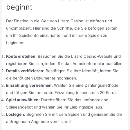
beginnt
Der Einstieg in die Welt von Lizaro Casino ist einfach und
unkompliziert. Hier sind die Schritte, die Sie befolgen sollten,
um Ihr Spielkonto einzurichten und mit dem Spielen zu
beginnen:
Konto erstellen:
Besuchen Sie die Lizaro Casino-Website und
registrieren Sie sich, indem Sie das Anmeldeformular ausfüllen.
Details verifizieren:
Bestätigen Sie Ihre Identität, indem Sie
die benötigten Dokumente hochladen.
Einzahlung vornehmen:
Wählen Sie eine Zahlungsmethode
und tätigen Sie Ihre erste Einzahlung (mindestens 20 Euro).
Spiel auswählen:
Durchstöbern Sie das umfangreiche
Spieleangebot und wählen Sie Ihr Lieblingsspiel aus.
Loslegen:
Beginnen Sie mit dem Spielen und genießen Sie die
aufregenden Angebote von Lizaro!