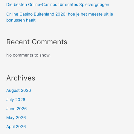
Die besten Online-Casinos für echtes Spielvergnügen
Online Casino Buitenland 2026: hoe je het meeste uit je
bonussen haalt
Recent Comments
No comments to show.
Archives
August 2026
July 2026
June 2026
May 2026
April 2026