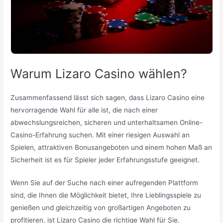
Warum Lizaro Casino wählen?
Zusammenfassend lässt sich sagen, dass Lizaro Casino eine
hervorragende Wahl für alle ist, die nach einer
abwechslungsreichen, sicheren und unterhaltsamen Online-
Casino-Erfahrung suchen. Mit einer riesigen Auswahl an
Spielen, attraktiven Bonusangeboten und einem hohen Maß an
Sicherheit ist es für Spieler jeder Erfahrungsstufe geeignet.
Wenn Sie auf der Suche nach einer aufregenden Plattform
sind, die Ihnen die Möglichkeit bietet, Ihre Lieblingsspiele zu
genießen und gleichzeitig von großartigen Angeboten zu
profitieren, ist Lizaro Casino die richtige Wahl für Sie.