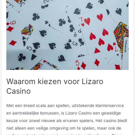
Waarom kiezen voor Lizaro
Casino
Met een breed scala aan spellen, uitstekende klantenservice
en aantrekkelijke bonussen, is Lizaro Casino een geweldige
keuze voor zowel nieuwe als ervaren spelers. Het casino biedt
niet alleen een veilige omgeving om te spelen, maar ook de