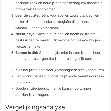
casinobezoek en houd je aan dat bedrag om financiële
problemen te voorkomen.
Leer de strategieën:
Voor spellen zoals blackjack en
poker zijn er specifieke strategieën die je kansen op
winnen kunnen verbeteren.
Neem je tijd:
Speel niet te snel en neem de tijd om
beslissingen te maken. Dit helpt je om weloverwogen
keuzes te maken.
Beheer je tijd:
Stel een tijdslimiet in voor je speelbeurt
om ervoor te zorgen dat je niet te lang blijft spelen.
Kies het juiste spel voor je vaardigheden en voorkeuren.
Een vooraf bepaald budget helpt je om verantwoordelijk
te spelen.
Goede strategieën kunnen je kansen op winnen
aanzienlijk verhogen.
Vergelijkingsanalyse