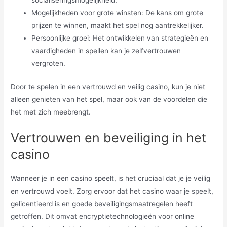
socialiseringsmogelijkheid.
Mogelijkheden voor grote winsten: De kans om grote
prijzen te winnen, maakt het spel nog aantrekkelijker.
Persoonlijke groei: Het ontwikkelen van strategieën en
vaardigheden in spellen kan je zelfvertrouwen
vergroten.
Door te spelen in een vertrouwd en veilig casino, kun je niet
alleen genieten van het spel, maar ook van de voordelen die
het met zich meebrengt.
Vertrouwen en beveiliging in het
casino
Wanneer je in een casino speelt, is het cruciaal dat je je veilig
en vertrouwd voelt. Zorg ervoor dat het casino waar je speelt,
gelicentieerd is en goede beveiligingsmaatregelen heeft
getroffen. Dit omvat encryptietechnologieën voor online