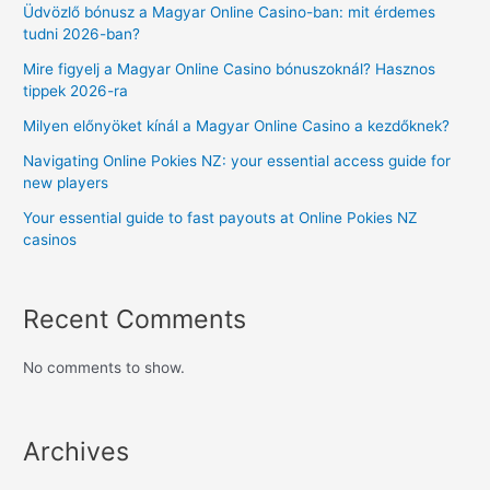
Üdvözlő bónusz a Magyar Online Casino-ban: mit érdemes
tudni 2026-ban?
Mire figyelj a Magyar Online Casino bónuszoknál? Hasznos
tippek 2026-ra
Milyen előnyöket kínál a Magyar Online Casino a kezdőknek?
Navigating Online Pokies NZ: your essential access guide for
new players
Your essential guide to fast payouts at Online Pokies NZ
casinos
Recent Comments
No comments to show.
Archives