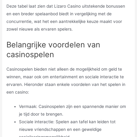
Deze tabel laat zien dat Lizaro Casino uitstekende bonussen
en een breder spelaanbod biedt in vergelijking met de
concurrentie, wat het een aantrekkelijke keuze maakt voor
zowel nieuwe als ervaren spelers.
Belangrijke voordelen van
casinospelen
Casinospelen bieden niet alleen de mogelijkheid om geld te
winnen, maar ook om entertainment en sociale interactie te
ervaren. Hieronder staan enkele voordelen van het spelen in
een casino:
Vermaak: Casinospelen zijn een spannende manier om
je tijd door te brengen.
Sociale interactie: Spelen aan tafel kan leiden tot
nieuwe vriendschappen en een geweldige