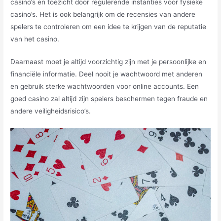
casino’s en toezicht door regulerende instanties voor fysieke
casino’s. Het is ook belangrijk om de recensies van andere
spelers te controleren om een idee te krijgen van de reputatie
van het casino.
Daarnaast moet je altijd voorzichtig zijn met je persoonlijke en
financiële informatie. Deel nooit je wachtwoord met anderen
en gebruik sterke wachtwoorden voor online accounts. Een
goed casino zal altijd zijn spelers beschermen tegen fraude en
andere veiligheidsrisico’s.