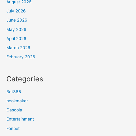
August 2026
July 2026
June 2026
May 2026
April 2026
March 2026
February 2026
Categories
Bet365
bookmaker
Casoola
Entertainment
Fonbet