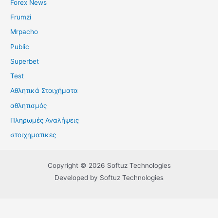
Forex News
Frumzi
Mrpacho
Public
Superbet
Test
Αθλητικά Στοιχήματα
αθλητισμός
Πληρωμές Αναλήψεις
στοιχηματικες
Copyright © 2026 Softuz Technologies
Developed by Softuz Technologies