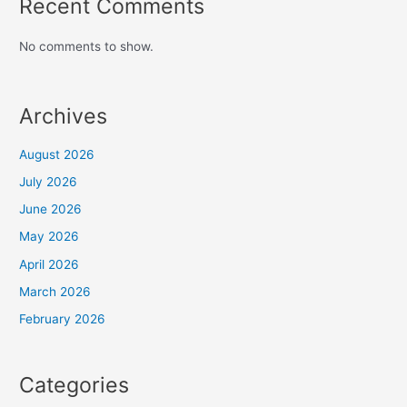
Recent Comments
No comments to show.
Archives
August 2026
July 2026
June 2026
May 2026
April 2026
March 2026
February 2026
Categories