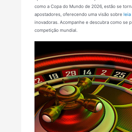
como a Copa do Mundo de 2026, estão se torn
apostadores, oferecendo uma visão sobre
leia
inovadoras. Acompanhe e descubra como se pre
competição mundial.