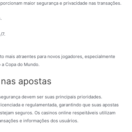
roporcionam maior segurança e privacidade nas transações.
.
/7.
ito mais atraentes para novos jogadores, especialmente
o a Copa do Mundo.
 nas apostas
 segurança devem ser suas principais prioridades.
 licenciada e regulamentada, garantindo que suas apostas
tejam seguros. Os casinos online respeitáveis utilizam
ransações e informações dos usuários.