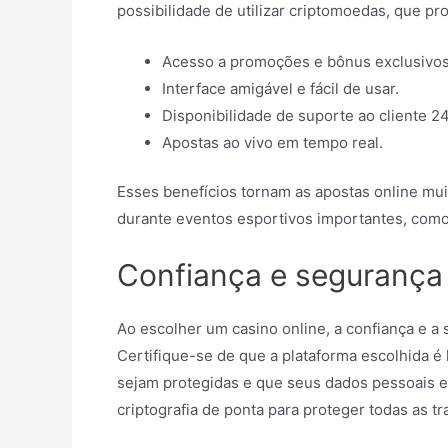
possibilidade de utilizar criptomoedas, que p
Acesso a promoções e bônus exclusivos
Interface amigável e fácil de usar.
Disponibilidade de suporte ao cliente 24
Apostas ao vivo em tempo real.
Esses benefícios tornam as apostas online mu
durante eventos esportivos importantes, com
Confiança e segurança
Ao escolher um casino online, a confiança e a
Certifique-se de que a plataforma escolhida é
sejam protegidas e que seus dados pessoais es
criptografia de ponta para proteger todas as t