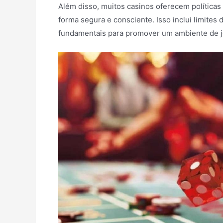
Além disso, muitos casinos oferecem políticas
forma segura e consciente. Isso inclui limites
fundamentais para promover um ambiente de j