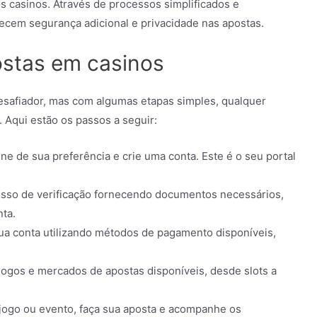
 casinos. Através de processos simplificados e
ecem segurança adicional e privacidade nas apostas.
stas em casinos
desafiador, mas com algumas etapas simples, qualquer
 Aqui estão os passos a seguir:
ne de sua preferência e crie uma conta. Este é o seu portal
sso de verificação fornecendo documentos necessários,
ta.
ua conta utilizando métodos de pagamento disponíveis,
jogos e mercados de apostas disponíveis, desde slots a
jogo ou evento, faça sua aposta e acompanhe os