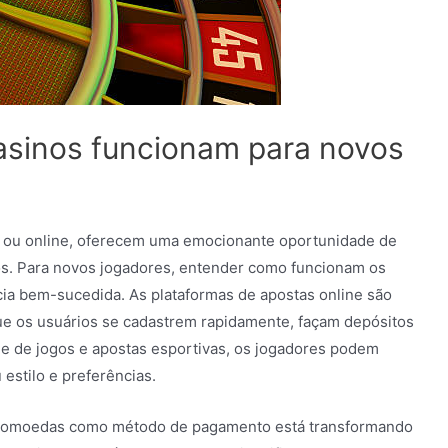
sinos funcionam para novos
is ou online, oferecem uma emocionante oportunidade de
vos. Para novos jogadores, entender como funcionam os
cia bem-sucedida. As plataformas de apostas online são
que os usuários se cadastrem rapidamente, façam depósitos
e de jogos e apostas esportivas, os jogadores podem
estilo e preferências.
iptomoedas como método de pagamento está transformando