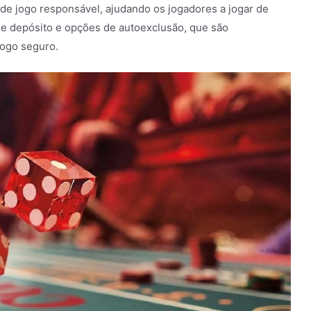
 de jogo responsável, ajudando os jogadores a jogar de
 de depósito e opções de autoexclusão, que são
ogo seguro.