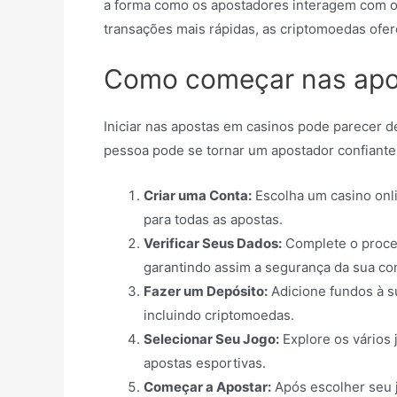
a forma como os apostadores interagem com os
transações mais rápidas, as criptomoedas ofer
Como começar nas apo
Iniciar nas apostas em casinos pode parecer 
pessoa pode se tornar um apostador confiante.
Criar uma Conta:
Escolha um casino onli
para todas as apostas.
Verificar Seus Dados:
Complete o proce
garantindo assim a segurança da sua con
Fazer um Depósito:
Adicione fundos à s
incluindo criptomoedas.
Selecionar Seu Jogo:
Explore os vários 
apostas esportivas.
Começar a Apostar:
Após escolher seu 