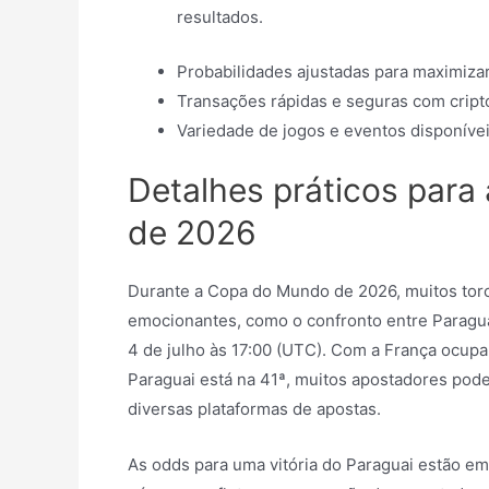
resultados.
Probabilidades ajustadas para maximiza
Transações rápidas e seguras com crip
Variedade de jogos e eventos disponívei
Detalhes práticos par
de 2026
Durante a Copa do Mundo de 2026, muitos torc
emocionantes, como o confronto entre Paraguai 
4 de julho às 17:00 (UTC). Com a França ocupa
Paraguai está na 41ª, muitos apostadores poder
diversas plataformas de apostas.
As odds para uma vitória do Paraguai estão em 