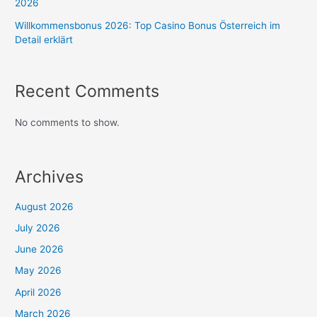
2026
Willkommensbonus 2026: Top Casino Bonus Österreich im
Detail erklärt
Recent Comments
No comments to show.
Archives
August 2026
July 2026
June 2026
May 2026
April 2026
March 2026