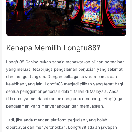
Kenapa Memilih Longfu88?
Longfu88 Casino bukan sahaja menawarkan pilihan permainan
yang meluas, tetapi juga pengalaman perjudian yang selamat
dan menguntungkan. Dengan pelbagai tawaran bonus dan
kelebihan yang lain, Longfu88 menjadi pilihan yang tepat bagi
semua penggemar perjudian dalam talian di Malaysia. Anda
tidak hanya mendapatkan peluang untuk menang, tetapi juga
pengalaman yang menyenangkan dan memuaskan.
Jadi, jika anda mencari platform perjudian yang boleh
dipercayai dan menyeronokkan, Longfu88 adalah jawapan