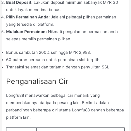
Buat Deposit:
Lakukan deposit minimum sebanyak MYR 30
untuk layak menerima bonus.
Pilih Permainan Anda:
Jelajahi pelbagai pilihan permainan
yang tersedia di platform.
Mulakan Permainan:
Nikmati pengalaman permainan anda
selepas memilih permainan pilihan.
Bonus sambutan 200% sehingga MYR 2,988.
60 putaran percuma untuk permainan slot terpilih.
Transaksi selamat dan terjamin dengan penyulitan SSL.
Penganalisaan Ciri
Longfu88 menawarkan pelbagai ciri menarik yang
membedakannya daripada pesaing lain. Berikut adalah
perbandingan beberapa ciri utama Longfu88 dengan beberapa
platform lain: