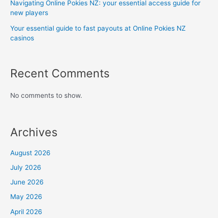
Navigating Online Pokies NZ: your essential access guide for
new players
Your essential guide to fast payouts at Online Pokies NZ
casinos
Recent Comments
No comments to show.
Archives
August 2026
July 2026
June 2026
May 2026
April 2026