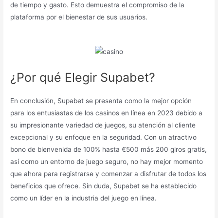
de tiempo y gasto. Esto demuestra el compromiso de la
plataforma por el bienestar de sus usuarios.
¿Por qué Elegir Supabet?
En conclusión, Supabet se presenta como la mejor opción
para los entusiastas de los casinos en línea en 2023 debido a
su impresionante variedad de juegos, su atención al cliente
excepcional y su enfoque en la seguridad. Con un atractivo
bono de bienvenida de 100% hasta €500 más 200 giros gratis,
así como un entorno de juego seguro, no hay mejor momento
que ahora para registrarse y comenzar a disfrutar de todos los
beneficios que ofrece. Sin duda, Supabet se ha establecido
como un líder en la industria del juego en línea.