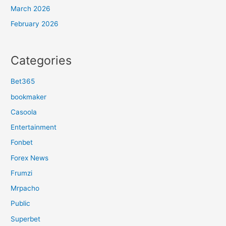
March 2026
February 2026
Categories
Bet365
bookmaker
Casoola
Entertainment
Fonbet
Forex News
Frumzi
Mrpacho
Public
Superbet