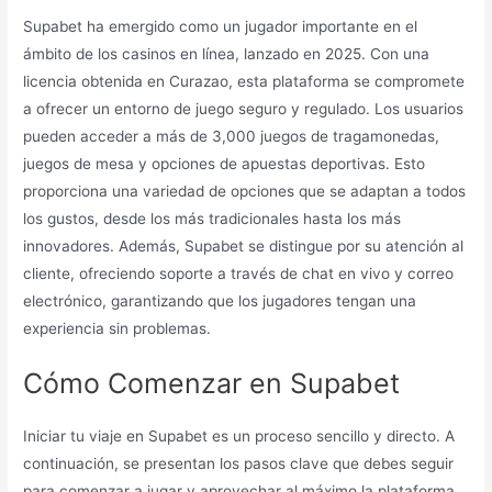
Supabet ha emergido como un jugador importante en el
ámbito de los casinos en línea, lanzado en 2025. Con una
licencia obtenida en Curazao, esta plataforma se compromete
a ofrecer un entorno de juego seguro y regulado. Los usuarios
pueden acceder a más de 3,000 juegos de tragamonedas,
juegos de mesa y opciones de apuestas deportivas. Esto
proporciona una variedad de opciones que se adaptan a todos
los gustos, desde los más tradicionales hasta los más
innovadores. Además, Supabet se distingue por su atención al
cliente, ofreciendo soporte a través de chat en vivo y correo
electrónico, garantizando que los jugadores tengan una
experiencia sin problemas.
Cómo Comenzar en Supabet
Iniciar tu viaje en Supabet es un proceso sencillo y directo. A
continuación, se presentan los pasos clave que debes seguir
para comenzar a jugar y aprovechar al máximo la plataforma.