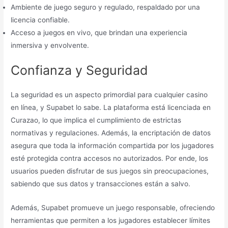
Ambiente de juego seguro y regulado, respaldado por una
licencia confiable.
Acceso a juegos en vivo, que brindan una experiencia
inmersiva y envolvente.
Confianza y Seguridad
La seguridad es un aspecto primordial para cualquier casino
en línea, y Supabet lo sabe. La plataforma está licenciada en
Curazao, lo que implica el cumplimiento de estrictas
normativas y regulaciones. Además, la encriptación de datos
asegura que toda la información compartida por los jugadores
esté protegida contra accesos no autorizados. Por ende, los
usuarios pueden disfrutar de sus juegos sin preocupaciones,
sabiendo que sus datos y transacciones están a salvo.
Además, Supabet promueve un juego responsable, ofreciendo
herramientas que permiten a los jugadores establecer límites