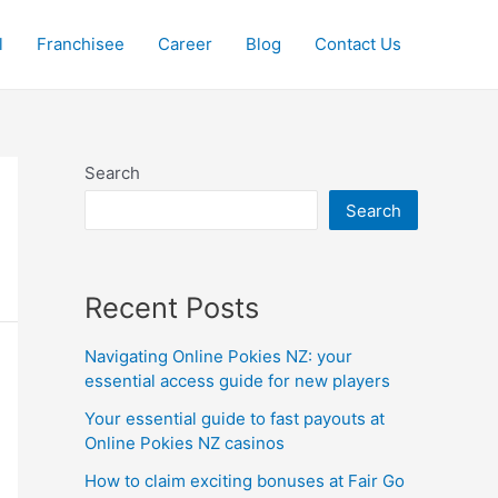
l
Franchisee
Career
Blog
Contact Us
Search
Search
Recent Posts
Navigating Online Pokies NZ: your
essential access guide for new players
Your essential guide to fast payouts at
Online Pokies NZ casinos
How to claim exciting bonuses at Fair Go