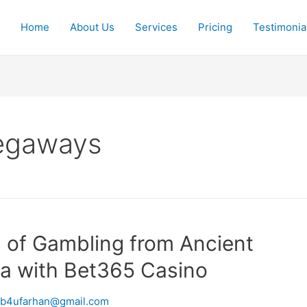
Home
About Us
Services
Pricing
Testimonia
egaways
n of Gambling from Ancient
ra with Bet365 Casino
b4ufarhan@gmail.com