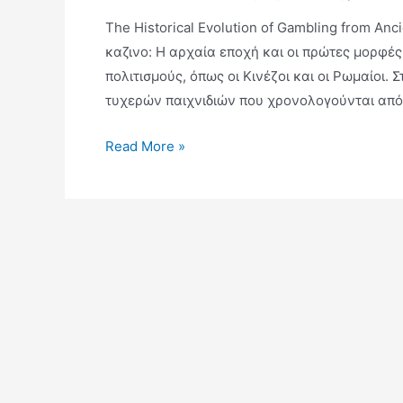
The Historical Evolution of Gambling from An
καζινο: Η αρχαία εποχή και οι πρώτες μορφές 
πολιτισμούς, όπως οι Κινέζοι και οι Ρωμαίοι.
τυχερών παιχνιδιών που χρονολογούνται από
The
Read More »
Historical
Evolution
of
Gambling
from
Ancient
Times
to
the
Modern