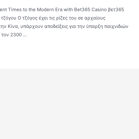
cient Times to the Modern Era with Bet365 Casino βετ365
τζόγου Ο τζόγος έχει τις ρίζες του σε αρχαίους
 Στην Κίνα, υπάρχουν αποδείξεις για την ύπαρξη παιχνιδιών
 τον 2300 …