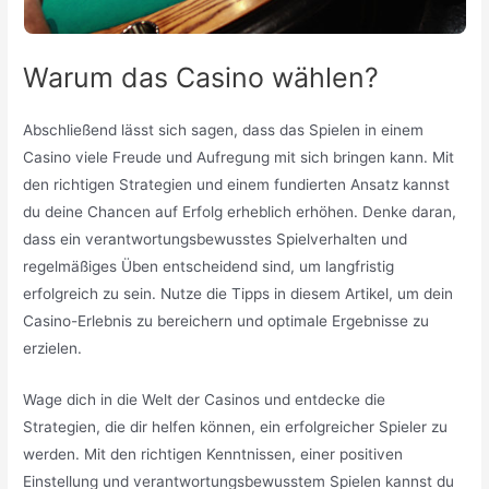
Warum das Casino wählen?
Abschließend lässt sich sagen, dass das Spielen in einem
Casino viele Freude und Aufregung mit sich bringen kann. Mit
den richtigen Strategien und einem fundierten Ansatz kannst
du deine Chancen auf Erfolg erheblich erhöhen. Denke daran,
dass ein verantwortungsbewusstes Spielverhalten und
regelmäßiges Üben entscheidend sind, um langfristig
erfolgreich zu sein. Nutze die Tipps in diesem Artikel, um dein
Casino-Erlebnis zu bereichern und optimale Ergebnisse zu
erzielen.
Wage dich in die Welt der Casinos und entdecke die
Strategien, die dir helfen können, ein erfolgreicher Spieler zu
werden. Mit den richtigen Kenntnissen, einer positiven
Einstellung und verantwortungsbewusstem Spielen kannst du