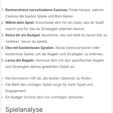
Recherchiere verschiedene Casinos:
Finde heraus, welche
Casinos die besten Spiele und Boni bieten.
Wähle dein Spiel:
Entscheide dich für ein Spiel, das dir Spaß
macht und für das du Strategien erlernen kannst.
Setze dir ein Budget:
Bestimme, wie viel Geld du bereit bist zu
verlieren, bevor du spielst.
Übe mit kostenlosen Spielen:
Nutze Demoversionen oder
kostenlose Spiele, um die Regeln und Strategien zu erlernen.
Lerne die Regeln:
Vertraue dich mit den spezifischen Regeln
und Strategien deines gewählten Spiels an.
Recherchieren hilft dir, die besten Optionen zu finden.
Die Wahl des richtigen Spiels sorgt für mehr Spaß und
Engagement.
Ein Budget schützt dich vor unnötigen Verlusten.
Spielanalyse