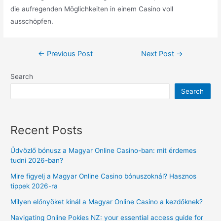
die aufregenden Möglichkeiten in einem Casino voll
ausschöpfen.
Post
←
Previous Post
Next Post
→
navigation
Search
Search
Recent Posts
Üdvözlő bónusz a Magyar Online Casino-ban: mit érdemes
tudni 2026-ban?
Mire figyelj a Magyar Online Casino bónuszoknál? Hasznos
tippek 2026-ra
Milyen előnyöket kínál a Magyar Online Casino a kezdőknek?
Navigating Online Pokies NZ: your essential access guide for