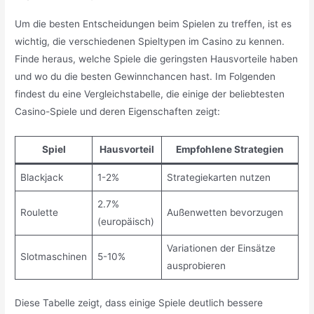
Um die besten Entscheidungen beim Spielen zu treffen, ist es
wichtig, die verschiedenen Spieltypen im Casino zu kennen.
Finde heraus, welche Spiele die geringsten Hausvorteile haben
und wo du die besten Gewinnchancen hast. Im Folgenden
findest du eine Vergleichstabelle, die einige der beliebtesten
Casino-Spiele und deren Eigenschaften zeigt:
Spiel
Hausvorteil
Empfohlene Strategien
Blackjack
1-2%
Strategiekarten nutzen
2.7%
Roulette
Außenwetten bevorzugen
(europäisch)
Variationen der Einsätze
Slotmaschinen
5-10%
ausprobieren
Diese Tabelle zeigt, dass einige Spiele deutlich bessere