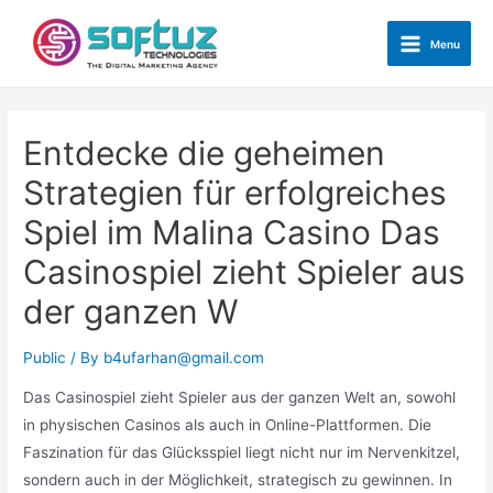
Skip
to
Menu
Main
content
Menu
Entdecke die geheimen
Strategien für erfolgreiches
Spiel im Malina Casino Das
Casinospiel zieht Spieler aus
der ganzen W
Public
/ By
b4ufarhan@gmail.com
Das Casinospiel zieht Spieler aus der ganzen Welt an, sowohl
in physischen Casinos als auch in Online-Plattformen. Die
Faszination für das Glücksspiel liegt nicht nur im Nervenkitzel,
sondern auch in der Möglichkeit, strategisch zu gewinnen. In