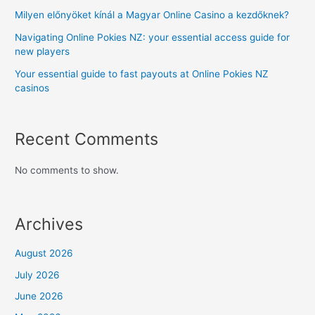
Milyen előnyöket kínál a Magyar Online Casino a kezdőknek?
Navigating Online Pokies NZ: your essential access guide for
new players
Your essential guide to fast payouts at Online Pokies NZ
casinos
Recent Comments
No comments to show.
Archives
August 2026
July 2026
June 2026