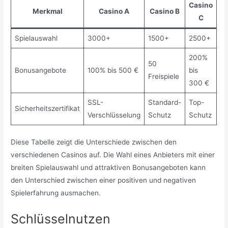
Casino
Merkmal
Casino A
Casino B
C
Spielauswahl
3000+
1500+
2500+
200%
50
Bonusangebote
100% bis 500 €
bis
Freispiele
300 €
SSL-
Standard-
Top-
Sicherheitszertifikat
Verschlüsselung
Schutz
Schutz
Diese Tabelle zeigt die Unterschiede zwischen den
verschiedenen Casinos auf. Die Wahl eines Anbieters mit einer
breiten Spielauswahl und attraktiven Bonusangeboten kann
den Unterschied zwischen einer positiven und negativen
Spielerfahrung ausmachen.
Schlüsselnutzen