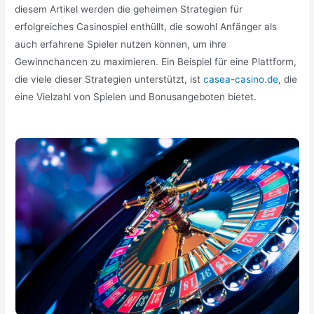
diesem Artikel werden die geheimen Strategien für
erfolgreiches Casinospiel enthüllt, die sowohl Anfänger als
auch erfahrene Spieler nutzen können, um ihre
Gewinnchancen zu maximieren. Ein Beispiel für eine Plattform,
die viele dieser Strategien unterstützt, ist
casea-casino.de
, die
eine Vielzahl von Spielen und Bonusangeboten bietet.