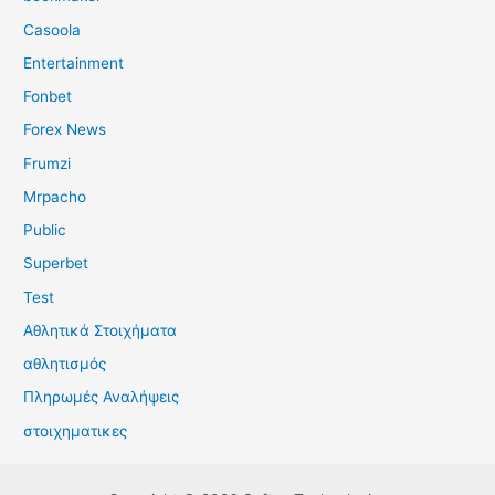
Casoola
Entertainment
Fonbet
Forex News
Frumzi
Mrpacho
Public
Superbet
Test
Αθλητικά Στοιχήματα
αθλητισμός
Πληρωμές Αναλήψεις
στοιχηματικες