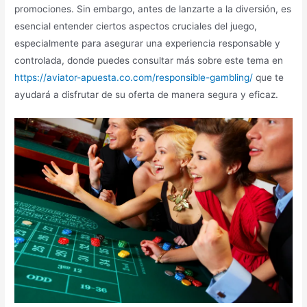
promociones. Sin embargo, antes de lanzarte a la diversión, es
esencial entender ciertos aspectos cruciales del juego,
especialmente para asegurar una experiencia responsable y
controlada, donde puedes consultar más sobre este tema en
https://aviator-apuesta.co.com/responsible-gambling/
que te
ayudará a disfrutar de su oferta de manera segura y eficaz.