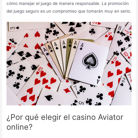
cómo manejar el juego de manera responsable. La promoción
del juego seguro es un compromiso que tomarán muy en serio.
¿Por qué elegir el casino Aviator
online?