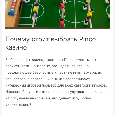
Почему стоит выбрать Pinco
казино
Выбор онлайн-казино, такого как Pinco, имеет много
преимуществ. Во-первых, это надежное казино,
предлагающее безопасные и честные игры. Во-вторых,
разнообразие слотов и живых игр обеспечивает
интересный игровой процесс для всех категорий игроков.
Наконец, бонусы и акции позволяют улучшить ваши шансы
на получение выигрышей, что делает игру более
увлекательной.