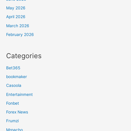
May 2026
April 2026
March 2026
February 2026
Categories
Bet365
bookmaker
Casoola
Entertainment
Fonbet
Forex News
Frumzi
Mrpacho