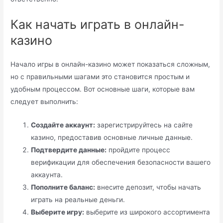
Как начать играть в онлайн-
казино
Начало игры в онлайн-казино может показаться сложным,
но с правильными шагами это становится простым и
удобным процессом. Вот основные шаги, которые вам
следует выполнить:
Создайте аккаунт:
зарегистрируйтесь на сайте
казино, предоставив основные личные данные.
Подтвердите данные:
пройдите процесс
верификации для обеспечения безопасности вашего
аккаунта.
Пополните баланс:
внесите депозит, чтобы начать
играть на реальные деньги.
Выберите игру:
выберите из широкого ассортимента