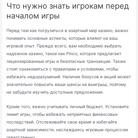
Что нужно знать игрокам перед
началом игры
Перед тем как погрузиться в азартный мир казино, важно
понимать основные аспекты, которые влияют на ваш
игровой опыт. Прежде всего, вам необходимо выбрать
надежное казино, такое как Pinco, которое предлагает
лицензированные игры и безопасные транзакции. Также
стоит ознакомиться с правилами и условиями, чтобы
избежать недоразумений. Наличие бонусов и акций может
значительно повысить ваши шансы на выигрыш, поэтому
не забудьте изучить доступные предложения.
Кроме того, важно учитывать личный бюджет. Установите
лимит игры, чтобы избежать неприятных финансовых
последствий. Отслеживайте свое время и избегайте
азартной зависимости, наслаждаясь игровым процессом
ответственно.