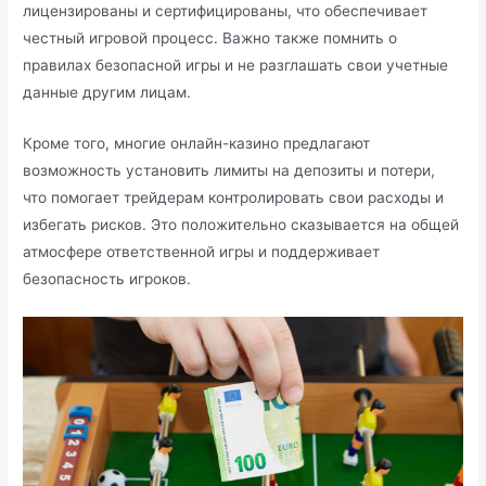
лицензированы и сертифицированы, что обеспечивает
честный игровой процесс. Важно также помнить о
правилах безопасной игры и не разглашать свои учетные
данные другим лицам.
Кроме того, многие онлайн-казино предлагают
возможность установить лимиты на депозиты и потери,
что помогает трейдерам контролировать свои расходы и
избегать рисков. Это положительно сказывается на общей
атмосфере ответственной игры и поддерживает
безопасность игроков.