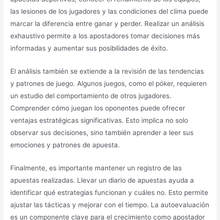
las lesiones de los jugadores y las condiciones del clima puede
marcar la diferencia entre ganar y perder. Realizar un análisis
exhaustivo permite a los apostadores tomar decisiones más
informadas y aumentar sus posibilidades de éxito.
El análisis también se extiende a la revisión de las tendencias
y patrones de juego. Algunos juegos, como el póker, requieren
un estudio del comportamiento de otros jugadores.
Comprender cómo juegan los oponentes puede ofrecer
ventajas estratégicas significativas. Esto implica no solo
observar sus decisiones, sino también aprender a leer sus
emociones y patrones de apuesta.
Finalmente, es importante mantener un registro de las
apuestas realizadas. Llevar un diario de apuestas ayuda a
identificar qué estrategias funcionan y cuáles no. Esto permite
ajustar las tácticas y mejorar con el tiempo. La autoevaluación
es un componente clave para el crecimiento como apostador