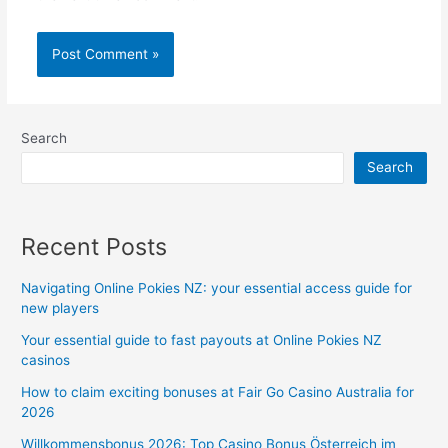
Search
Search
Recent Posts
Navigating Online Pokies NZ: your essential access guide for
new players
Your essential guide to fast payouts at Online Pokies NZ
casinos
How to claim exciting bonuses at Fair Go Casino Australia for
2026
Willkommensbonus 2026: Top Casino Bonus Österreich im