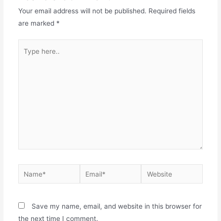
Your email address will not be published.
Required fields
are marked
*
Type
here..
Name*
Email*
Website
Save my name, email, and website in this browser for
the next time I comment.