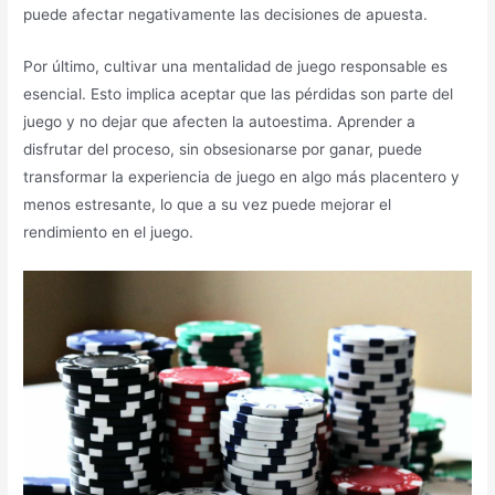
puede afectar negativamente las decisiones de apuesta.
Por último, cultivar una mentalidad de juego responsable es
esencial. Esto implica aceptar que las pérdidas son parte del
juego y no dejar que afecten la autoestima. Aprender a
disfrutar del proceso, sin obsesionarse por ganar, puede
transformar la experiencia de juego en algo más placentero y
menos estresante, lo que a su vez puede mejorar el
rendimiento en el juego.