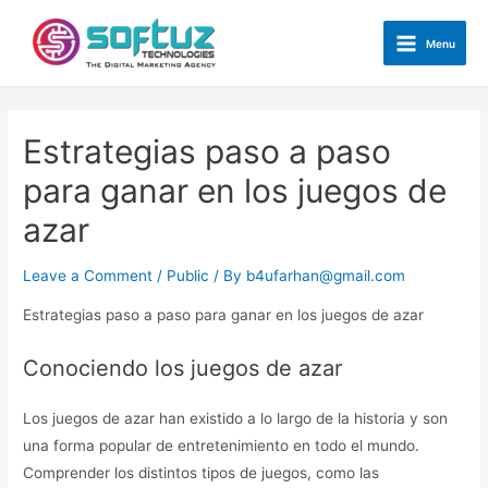
Skip
to
Menu
Main
content
Menu
Estrategias paso a paso
para ganar en los juegos de
azar
Leave a Comment
/
Public
/ By
b4ufarhan@gmail.com
Estrategias paso a paso para ganar en los juegos de azar
Conociendo los juegos de azar
Los juegos de azar han existido a lo largo de la historia y son
una forma popular de entretenimiento en todo el mundo.
Comprender los distintos tipos de juegos, como las