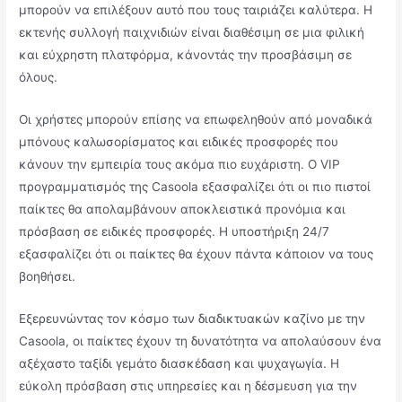
μπορούν να επιλέξουν αυτό που τους ταιριάζει καλύτερα. Η
εκτενής συλλογή παιχνιδιών είναι διαθέσιμη σε μια φιλική
και εύχρηστη πλατφόρμα, κάνοντάς την προσβάσιμη σε
όλους.
Οι χρήστες μπορούν επίσης να επωφεληθούν από μοναδικά
μπόνους καλωσορίσματος και ειδικές προσφορές που
κάνουν την εμπειρία τους ακόμα πιο ευχάριστη. Ο VIP
προγραμματισμός της Casoola εξασφαλίζει ότι οι πιο πιστοί
παίκτες θα απολαμβάνουν αποκλειστικά προνόμια και
πρόσβαση σε ειδικές προσφορές. Η υποστήριξη 24/7
εξασφαλίζει ότι οι παίκτες θα έχουν πάντα κάποιον να τους
βοηθήσει.
Εξερευνώντας τον κόσμο των διαδικτυακών καζίνο με την
Casoola, οι παίκτες έχουν τη δυνατότητα να απολαύσουν ένα
αξέχαστο ταξίδι γεμάτο διασκέδαση και ψυχαγωγία. Η
εύκολη πρόσβαση στις υπηρεσίες και η δέσμευση για την