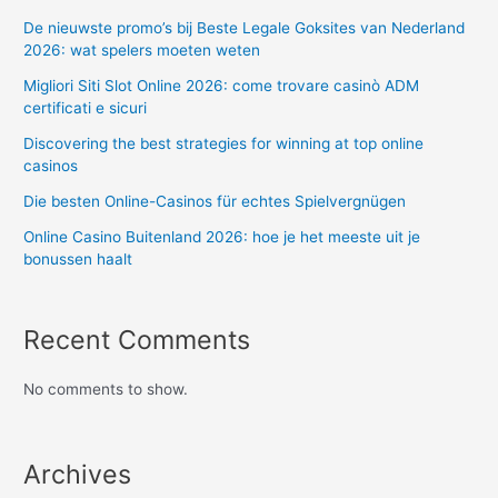
De nieuwste promo’s bij Beste Legale Goksites van Nederland
2026: wat spelers moeten weten
Migliori Siti Slot Online 2026: come trovare casinò ADM
certificati e sicuri
Discovering the best strategies for winning at top online
casinos
Die besten Online-Casinos für echtes Spielvergnügen
Online Casino Buitenland 2026: hoe je het meeste uit je
bonussen haalt
Recent Comments
No comments to show.
Archives