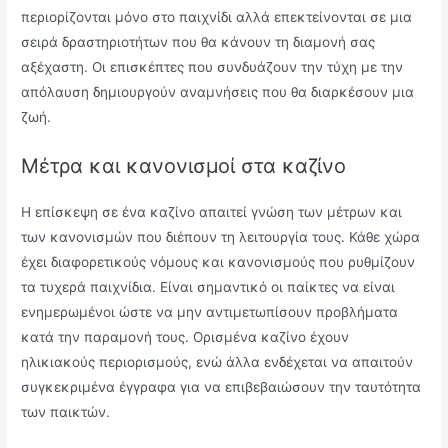
περιορίζονται μόνο στο παιχνίδι αλλά επεκτείνονται σε μια
σειρά δραστηριοτήτων που θα κάνουν τη διαμονή σας
αξέχαστη. Οι επισκέπτες που συνδυάζουν την τύχη με την
απόλαυση δημιουργούν αναμνήσεις που θα διαρκέσουν μια
ζωή.
Μέτρα και κανονισμοί στα καζίνο
Η επίσκεψη σε ένα καζίνο απαιτεί γνώση των μέτρων και
των κανονισμών που διέπουν τη λειτουργία τους. Κάθε χώρα
έχει διαφορετικούς νόμους και κανονισμούς που ρυθμίζουν
τα τυχερά παιχνίδια. Είναι σημαντικό οι παίκτες να είναι
ενημερωμένοι ώστε να μην αντιμετωπίσουν προβλήματα
κατά την παραμονή τους. Ορισμένα καζίνο έχουν
ηλικιακούς περιορισμούς, ενώ άλλα ενδέχεται να απαιτούν
συγκεκριμένα έγγραφα για να επιβεβαιώσουν την ταυτότητα
των παικτών.