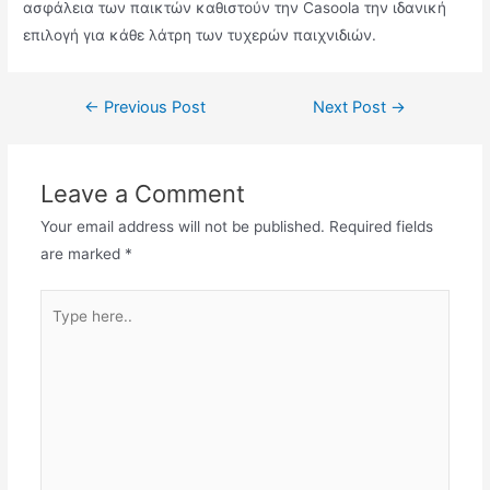
ασφάλεια των παικτών καθιστούν την Casoola την ιδανική
επιλογή για κάθε λάτρη των τυχερών παιχνιδιών.
Post
←
Previous Post
Next Post
→
navigation
Leave a Comment
Your email address will not be published.
Required fields
are marked
*
Type
here..