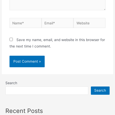
Name*
Email*
Website
Save my name, email, and website in this browser for
the next time I comment.
Search
Search
Recent Posts