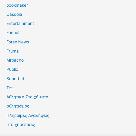
bookmaker
Casoola
Entertainment
Fonbet
Forex News
Frumzi
Mrpacho
Public
Superbet
Test
Αθλητικά Στοιχήματα
αθλητισμός
Πληρωμές Αναλήψεις
στοιχηματικες