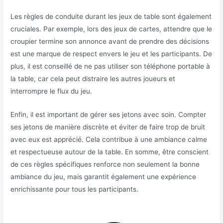
Les règles de conduite durant les jeux de table sont également
cruciales. Par exemple, lors des jeux de cartes, attendre que le
croupier termine son annonce avant de prendre des décisions
est une marque de respect envers le jeu et les participants. De
plus, il est conseillé de ne pas utiliser son téléphone portable à
la table, car cela peut distraire les autres joueurs et
interrompre le flux du jeu.
Enfin, il est important de gérer ses jetons avec soin. Compter
ses jetons de manière discrète et éviter de faire trop de bruit
avec eux est apprécié. Cela contribue à une ambiance calme
et respectueuse autour de la table. En somme, être conscient
de ces règles spécifiques renforce non seulement la bonne
ambiance du jeu, mais garantit également une expérience
enrichissante pour tous les participants.