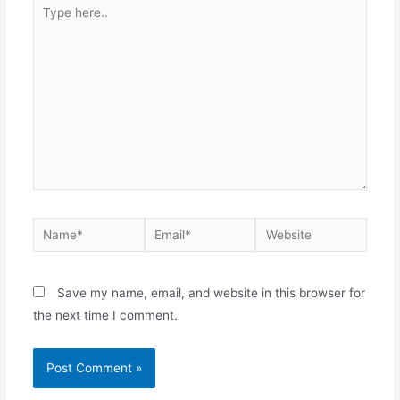
Type
here..
Name*
Email*
Website
Save my name, email, and website in this browser for
the next time I comment.