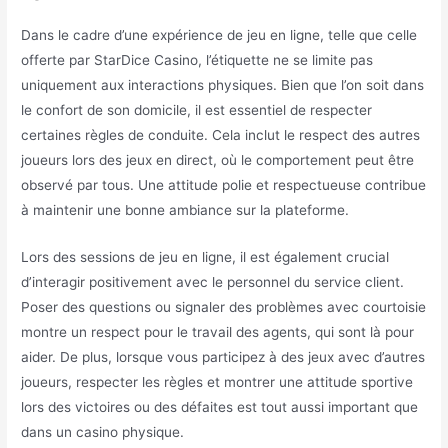
Dans le cadre d’une expérience de jeu en ligne, telle que celle
offerte par StarDice Casino, l’étiquette ne se limite pas
uniquement aux interactions physiques. Bien que l’on soit dans
le confort de son domicile, il est essentiel de respecter
certaines règles de conduite. Cela inclut le respect des autres
joueurs lors des jeux en direct, où le comportement peut être
observé par tous. Une attitude polie et respectueuse contribue
à maintenir une bonne ambiance sur la plateforme.
Lors des sessions de jeu en ligne, il est également crucial
d’interagir positivement avec le personnel du service client.
Poser des questions ou signaler des problèmes avec courtoisie
montre un respect pour le travail des agents, qui sont là pour
aider. De plus, lorsque vous participez à des jeux avec d’autres
joueurs, respecter les règles et montrer une attitude sportive
lors des victoires ou des défaites est tout aussi important que
dans un casino physique.