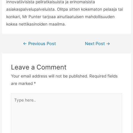
innovatiivisista peliratkaisuista ja erinomaisista
asiakaspalvelupalveluista. Olitpa sitten kokematon pelaaja tai
konkari, Mr Punter tarjoaa ainutlaatuisen mahdollisuuden
kokea nettikasinoiden maailma.
Post
←
Previous Post
Next Post
→
navigation
Leave a Comment
Your email address will not be published.
Required fields
are marked
*
Type
here..