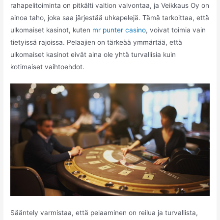
rahapelitoiminta on pitkälti valtion valvontaa, ja Veikkaus Oy on
ainoa taho, joka saa järjestää uhkapelejä. Tämä tarkoittaa, että
ulkomaiset kasinot, kuten
mr punter casino
, voivat toimia vain
tietyissä rajoissa. Pelaajien on tärkeää ymmärtää, että
ulkomaiset kasinot eivät aina ole yhtä turvallisia kuin
kotimaiset vaihtoehdot.
Sääntely varmistaa, että pelaaminen on reilua ja turvallista,