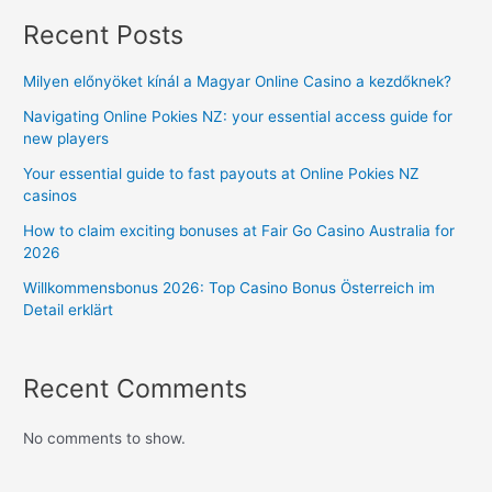
Recent Posts
Milyen előnyöket kínál a Magyar Online Casino a kezdőknek?
Navigating Online Pokies NZ: your essential access guide for
new players
Your essential guide to fast payouts at Online Pokies NZ
casinos
How to claim exciting bonuses at Fair Go Casino Australia for
2026
Willkommensbonus 2026: Top Casino Bonus Österreich im
Detail erklärt
Recent Comments
No comments to show.