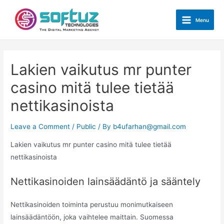
Skip
to
Menu
Main
content
Menu
Lakien vaikutus mr punter
casino mitä tulee tietää
nettikasinoista
Leave a Comment
/
Public
/ By
b4ufarhan@gmail.com
Lakien vaikutus mr punter casino mitä tulee tietää
nettikasinoista
Nettikasinoiden lainsäädäntö ja sääntely
Nettikasinoiden toiminta perustuu monimutkaiseen
lainsäädäntöön, joka vaihtelee maittain. Suomessa