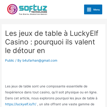
Skip
to
Menu
Main
content
Menu
Les jeux de table à LuckyElf
Casino : pourquoi ils valent
le détour en
Public
/ By
b4ufarhan@gmail.com
Les jeux de table sont une composante essentielle de
l’expérience dans tout casino, qu’il soit physique ou en ligne.
Dans cet article, nous explorons pourquoi les jeux de table à
https://luckyelf.io/fr/
, un site offrant une vaste gamme de