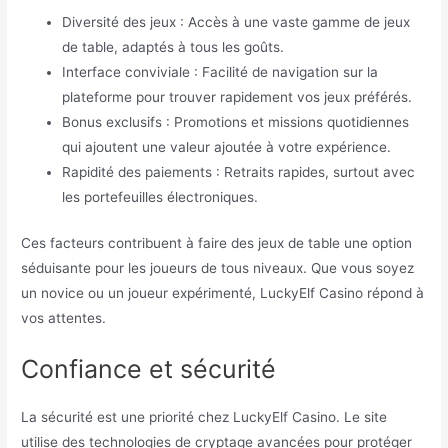
Diversité des jeux : Accès à une vaste gamme de jeux
de table, adaptés à tous les goûts.
Interface conviviale : Facilité de navigation sur la
plateforme pour trouver rapidement vos jeux préférés.
Bonus exclusifs : Promotions et missions quotidiennes
qui ajoutent une valeur ajoutée à votre expérience.
Rapidité des paiements : Retraits rapides, surtout avec
les portefeuilles électroniques.
Ces facteurs contribuent à faire des jeux de table une option
séduisante pour les joueurs de tous niveaux. Que vous soyez
un novice ou un joueur expérimenté, LuckyElf Casino répond à
vos attentes.
Confiance et sécurité
La sécurité est une priorité chez LuckyElf Casino. Le site
utilise des technologies de cryptage avancées pour protéger