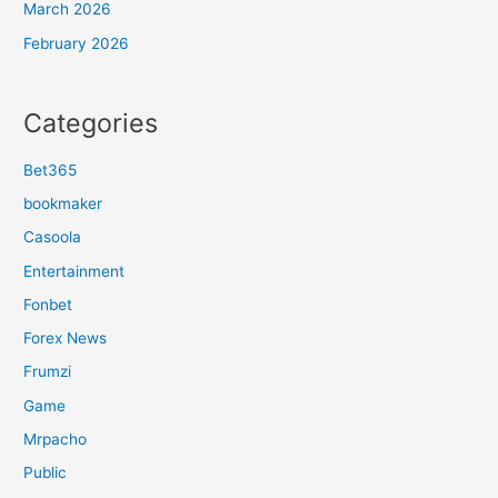
March 2026
February 2026
Categories
Bet365
bookmaker
Casoola
Entertainment
Fonbet
Forex News
Frumzi
Game
Mrpacho
Public