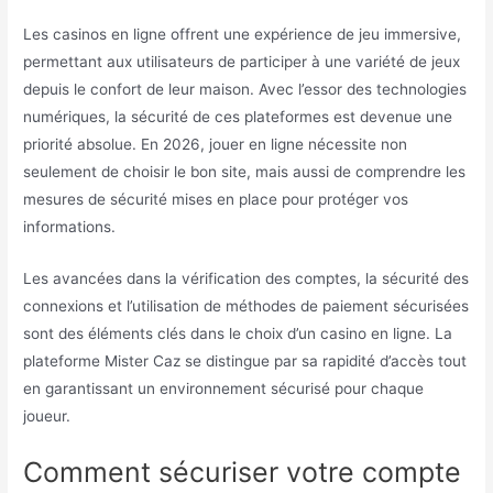
Les casinos en ligne offrent une expérience de jeu immersive,
permettant aux utilisateurs de participer à une variété de jeux
depuis le confort de leur maison. Avec l’essor des technologies
numériques, la sécurité de ces plateformes est devenue une
priorité absolue. En 2026, jouer en ligne nécessite non
seulement de choisir le bon site, mais aussi de comprendre les
mesures de sécurité mises en place pour protéger vos
informations.
Les avancées dans la vérification des comptes, la sécurité des
connexions et l’utilisation de méthodes de paiement sécurisées
sont des éléments clés dans le choix d’un casino en ligne. La
plateforme Mister Caz se distingue par sa rapidité d’accès tout
en garantissant un environnement sécurisé pour chaque
joueur.
Comment sécuriser votre compte