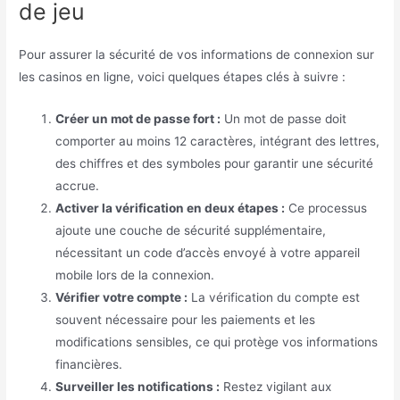
de jeu
Pour assurer la sécurité de vos informations de connexion sur
les casinos en ligne, voici quelques étapes clés à suivre :
Créer un mot de passe fort :
Un mot de passe doit
comporter au moins 12 caractères, intégrant des lettres,
des chiffres et des symboles pour garantir une sécurité
accrue.
Activer la vérification en deux étapes :
Ce processus
ajoute une couche de sécurité supplémentaire,
nécessitant un code d’accès envoyé à votre appareil
mobile lors de la connexion.
Vérifier votre compte :
La vérification du compte est
souvent nécessaire pour les paiements et les
modifications sensibles, ce qui protège vos informations
financières.
Surveiller les notifications :
Restez vigilant aux