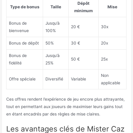
Dépôt
Type de bonus
Taille
Mise
minimum
Bonus de
Jusqu’à
20 €
30x
bienvenue
100%
Bonus de dépôt
50%
30 €
20x
Bonus de
Jusqu’à
50 €
25x
fidélité
25%
Non
Offre spéciale
Diversifié
Variable
applicable
Ces offres rendent l’expérience de jeu encore plus attrayante,
tout en permettant aux joueurs de maximiser leurs gains tout
en étant encadrés par des règles de mise claires.
Les avantages clés de Mister Caz