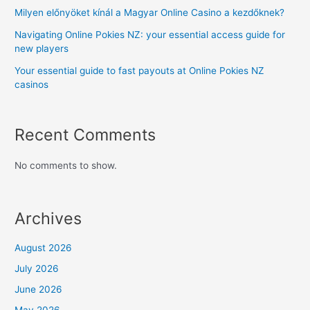
Milyen előnyöket kínál a Magyar Online Casino a kezdőknek?
Navigating Online Pokies NZ: your essential access guide for
new players
Your essential guide to fast payouts at Online Pokies NZ
casinos
Recent Comments
No comments to show.
Archives
August 2026
July 2026
June 2026