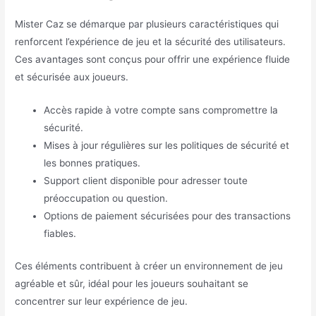
Mister Caz se démarque par plusieurs caractéristiques qui
renforcent l’expérience de jeu et la sécurité des utilisateurs.
Ces avantages sont conçus pour offrir une expérience fluide
et sécurisée aux joueurs.
Accès rapide à votre compte sans compromettre la
sécurité.
Mises à jour régulières sur les politiques de sécurité et
les bonnes pratiques.
Support client disponible pour adresser toute
préoccupation ou question.
Options de paiement sécurisées pour des transactions
fiables.
Ces éléments contribuent à créer un environnement de jeu
agréable et sûr, idéal pour les joueurs souhaitant se
concentrer sur leur expérience de jeu.