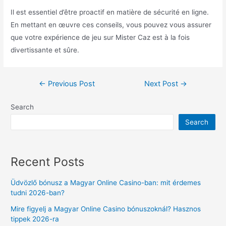
Il est essentiel d’être proactif en matière de sécurité en ligne.
En mettant en œuvre ces conseils, vous pouvez vous assurer
que votre expérience de jeu sur Mister Caz est à la fois
divertissante et sûre.
Post
←
Previous Post
Next Post
→
navigation
Search
Search
Recent Posts
Üdvözlő bónusz a Magyar Online Casino-ban: mit érdemes
tudni 2026-ban?
Mire figyelj a Magyar Online Casino bónuszoknál? Hasznos
tippek 2026-ra