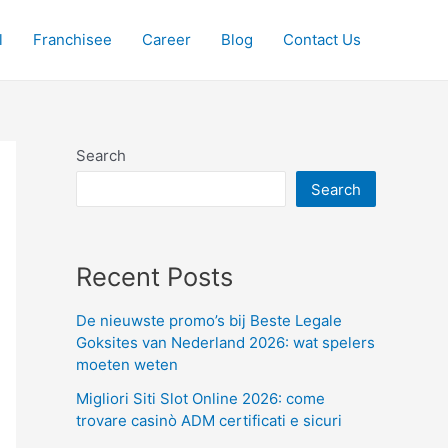
l
Franchisee
Career
Blog
Contact Us
Search
Search
Recent Posts
De nieuwste promo’s bij Beste Legale
Goksites van Nederland 2026: wat spelers
moeten weten
Migliori Siti Slot Online 2026: come
trovare casinò ADM certificati e sicuri