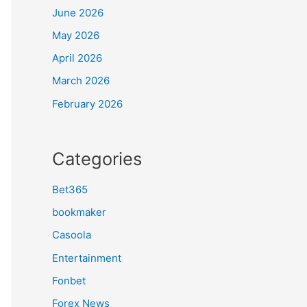
June 2026
May 2026
April 2026
March 2026
February 2026
Categories
Bet365
bookmaker
Casoola
Entertainment
Fonbet
Forex News