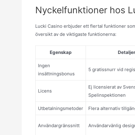
Nyckelfunktioner hos L
Lucki Casino erbjuder ett flertal funktioner som 
översikt av de viktigaste funktionerna:
Egenskap
Detalje
Ingen
5 gratissnurr vid regi
insättningsbonus
Ej licensierat av Sven
Licens
Spelinspektionen
Utbetalningsmetoder
Flera alternativ tillgän
Användargränssnitt
Användarvänlig desig