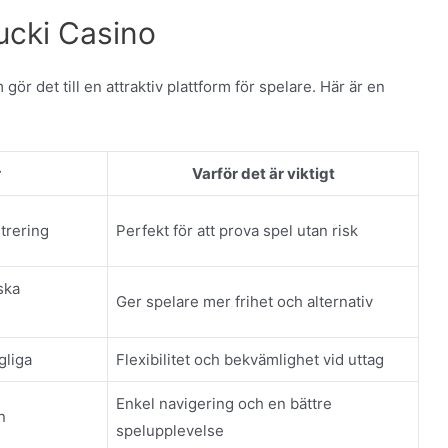
ucki Casino
gör det till en attraktiv plattform för spelare. Här är en
r
Varför det är viktigt
strering
Perfekt för att prova spel utan risk
ska
Ger spelare mer frihet och alternativ
gliga
Flexibilitet och bekvämlighet vid uttag
Enkel navigering och en bättre
n
spelupplevelse