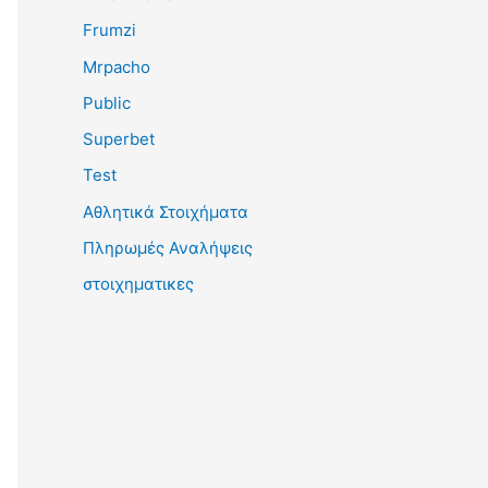
Frumzi
Mrpacho
Public
Superbet
Test
Αθλητικά Στοιχήματα
Πληρωμές Αναλήψεις
στοιχηματικες