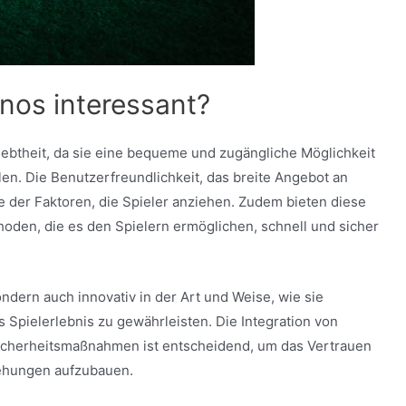
nos interessant?
ebtheit, da sie eine bequeme und zugängliche Möglichkeit
len. Die Benutzerfreundlichkeit, das breite Angebot an
 der Faktoren, die Spieler anziehen. Zudem bieten diese
hoden, die es den Spielern ermöglichen, schnell und sicher
ndern auch innovativ in der Art und Weise, wie sie
 Spielerlebnis zu gewährleisten. Die Integration von
icherheitsmaßnahmen ist entscheidend, um das Vertrauen
iehungen aufzubauen.