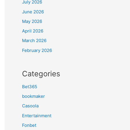
July 2026
June 2026
May 2026
April 2026
March 2026
February 2026
Categories
Bet365
bookmaker
Casoola
Entertainment
Fonbet