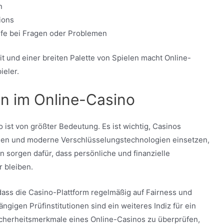
n
ions
fe bei Fragen oder Problemen
t und einer breiten Palette von Spielen macht Online-
ieler.
en im Online-Casino
 ist von größter Bedeutung. Es ist wichtig, Casinos
ügen und moderne Verschlüsselungstechnologien einsetzen,
 sorgen dafür, dass persönliche und finanzielle
 bleiben.
 dass die Casino-Plattform regelmäßig auf Fairness und
ängigen Prüfinstitutionen sind ein weiteres Indiz für ein
Sicherheitsmerkmale eines Online-Casinos zu überprüfen,