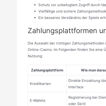
Schutz vor unbefugtem Zugriff durch Ide
Vielfältige und sichere Zahlungsmethod
Ein besseres Verständnis der Spiele er
Zahlungsplattformen u
Die Auswahl der richtigen Zahlungsmethoden is
Online-Casino. Im Folgenden finden Sie eine
Nutzung:
Zahlungsplattform
Wie man darau
Direkte Einzahlung üb
Kreditkarten
Interface
Registrierung bei Die
E-Wallets
oder Skrill