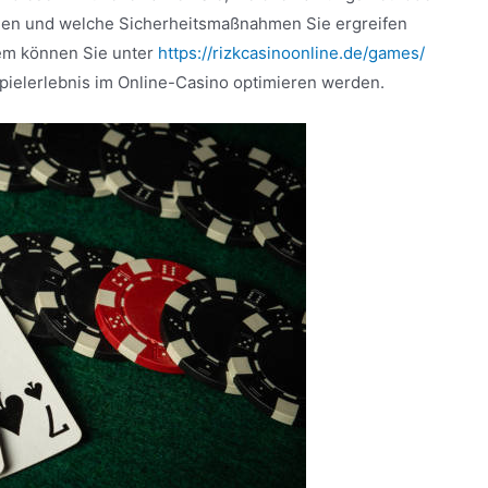
nnen und welche Sicherheitsmaßnahmen Sie ergreifen
dem können Sie unter
https://rizkcasinoonline.de/games/
Spielerlebnis im Online-Casino optimieren werden.