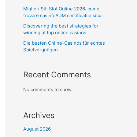
Migliori Siti Slot Online 2026: come
trovare casinò ADM certificati e sicuri
Discovering the best strategies for
winning at top online casinos
Die besten Online-Casinos für echtes
Spielvergnügen
Recent Comments
No comments to show.
Archives
August 2026