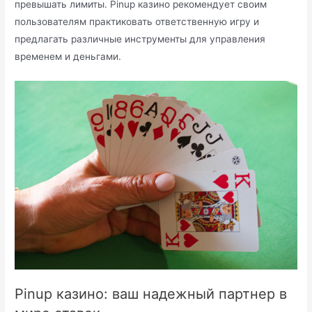
превышать лимиты. Pinup казино рекомендует своим
пользователям практиковать ответственную игру и
предлагать различные инструменты для управления
временем и деньгами.
Pinup казино: ваш надежный партнер в