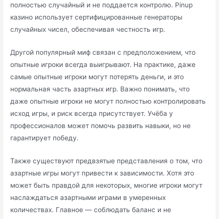
полностью случайный и не поддается контролю. Pinup
казино использует сертифицированные генераторы
случайных чисел, обеспечивая честность игр.
Другой популярный миф связан с предположением, что
опытные игроки всегда выигрывают. На практике, даже
самые опытные игроки могут потерять деньги, и это
нормальная часть азартных игр. Важно понимать, что
даже опытные игроки не могут полностью контролировать
исход игры, и риск всегда присутствует. Учёба у
профессионалов может помочь развить навыки, но не
гарантирует победу.
Также существуют предвзятые представления о том, что
азартные игры могут привести к зависимости. Хотя это
может быть правдой для некоторых, многие игроки могут
наслаждаться азартными играми в умеренных
количествах. Главное — соблюдать баланс и не