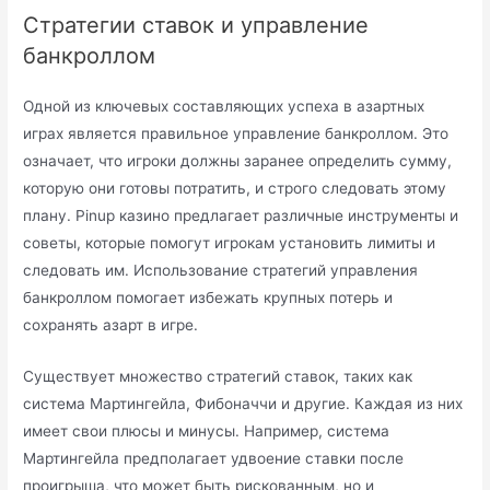
Стратегии ставок и управление
банкроллом
Одной из ключевых составляющих успеха в азартных
играх является правильное управление банкроллом. Это
означает, что игроки должны заранее определить сумму,
которую они готовы потратить, и строго следовать этому
плану. Pinup казино предлагает различные инструменты и
советы, которые помогут игрокам установить лимиты и
следовать им. Использование стратегий управления
банкроллом помогает избежать крупных потерь и
сохранять азарт в игре.
Существует множество стратегий ставок, таких как
система Мартингейла, Фибоначчи и другие. Каждая из них
имеет свои плюсы и минусы. Например, система
Мартингейла предполагает удвоение ставки после
проигрыша, что может быть рискованным, но и