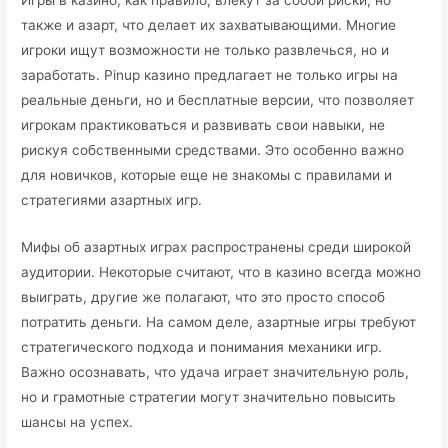
Игры в казино, как правило, влекут за собой риски, но
также и азарт, что делает их захватывающими. Многие
игроки ищут возможности не только развлечься, но и
заработать. Pinup казино предлагает не только игры на
реальные деньги, но и бесплатные версии, что позволяет
игрокам практиковаться и развивать свои навыки, не
рискуя собственными средствами. Это особенно важно
для новичков, которые еще не знакомы с правилами и
стратегиями азартных игр.
Мифы об азартных играх распространены среди широкой
аудитории. Некоторые считают, что в казино всегда можно
выиграть, другие же полагают, что это просто способ
потратить деньги. На самом деле, азартные игры требуют
стратегического подхода и понимания механики игр.
Важно осознавать, что удача играет значительную роль,
но и грамотные стратегии могут значительно повысить
шансы на успех.