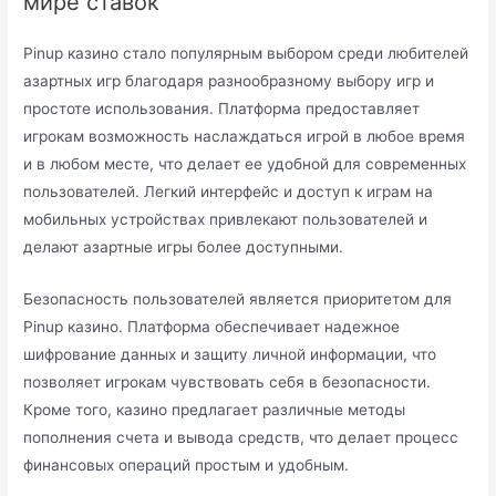
мире ставок
Pinup казино стало популярным выбором среди любителей
азартных игр благодаря разнообразному выбору игр и
простоте использования. Платформа предоставляет
игрокам возможность наслаждаться игрой в любое время
и в любом месте, что делает ее удобной для современных
пользователей. Легкий интерфейс и доступ к играм на
мобильных устройствах привлекают пользователей и
делают азартные игры более доступными.
Безопасность пользователей является приоритетом для
Pinup казино. Платформа обеспечивает надежное
шифрование данных и защиту личной информации, что
позволяет игрокам чувствовать себя в безопасности.
Кроме того, казино предлагает различные методы
пополнения счета и вывода средств, что делает процесс
финансовых операций простым и удобным.