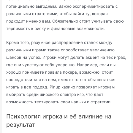
потенциально выгодным. Важно экспериментировать с
различными стратегиями, чтобы найти ту, которая
подходит именно вам. Обязательно стоит учитывать свою
терпимость к риску и финансовые возможности.
Кроме того, разумное распределение ставок между
различными играми также способствует увеличению
шансов на успех. Игроки могут делать акцент на тех играх,
где они чувствуют себя уверенно. Например, если вы
хорошо понимаете правила покера, возможно, стоит
сосредоточиться на нем, вместо того чтобы пытаться
играть в все подряд. Pinup казино позволяет игрокам
выбирать среди широкого спектра игр, что дает
возможность тестировать свои навыки и стратегии.
Психология игрока и её влияние на
результат