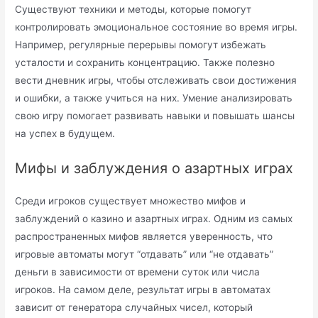
Существуют техники и методы, которые помогут
контролировать эмоциональное состояние во время игры.
Например, регулярные перерывы помогут избежать
усталости и сохранить концентрацию. Также полезно
вести дневник игры, чтобы отслеживать свои достижения
и ошибки, а также учиться на них. Умение анализировать
свою игру помогает развивать навыки и повышать шансы
на успех в будущем.
Мифы и заблуждения о азартных играх
Среди игроков существует множество мифов и
заблуждений о казино и азартных играх. Одним из самых
распространенных мифов является уверенность, что
игровые автоматы могут “отдавать” или “не отдавать”
деньги в зависимости от времени суток или числа
игроков. На самом деле, результат игры в автоматах
зависит от генератора случайных чисел, который