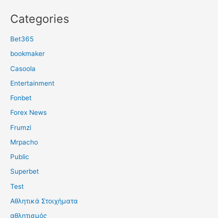
Categories
Bet365
bookmaker
Casoola
Entertainment
Fonbet
Forex News
Frumzi
Mrpacho
Public
Superbet
Test
Αθλητικά Στοιχήματα
αθλητισμός