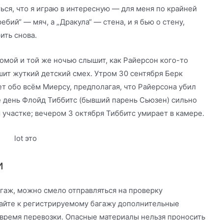
ься, что я играю в интересную — для меня по крайней
бий“ — мяч, а „Дракула“ — стена, и я бью о стену,
ить снова.
омой и той же ночью слышит, как Райерсон кого-то
ышит жуткий детский смех. Утром 30 сентября Берк
т обо всём Миерсу, предполагая, что Райерсона убил
же день Флойд Тиббитс (бывший парень Сьюзен) сильно
 участке; вечером 3 октября Тиббитс умирает в камере.
и
гаж, можно смело отправляться на проверку
вайте к регистрируемому багажу дополнительные
 время перевозки. Опасные материалы нельзя проносить