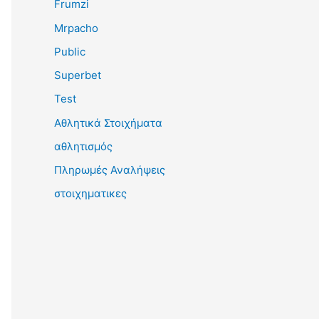
Frumzi
Mrpacho
Public
Superbet
Test
Αθλητικά Στοιχήματα
αθλητισμός
Πληρωμές Αναλήψεις
στοιχηματικες