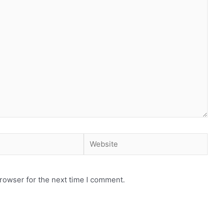
Website
rowser for the next time I comment.