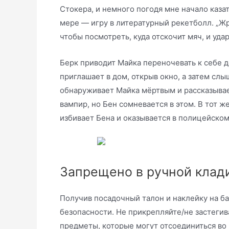
Стокера, и немного погодя мне начало казат
мере — игру в литературный рекетболл. „Жре
чтобы посмотреть, куда отскочит мяч, и удар
Берк приводит Майка переночевать к себе д
приглашает в дом, открыв окно, а затем сл
обнаруживает Майка мёртвым и рассказывае
вампир, но Бен сомневается в этом. В тот 
избивает Бена и оказывается в полицейском
Запрещено в ручной клад
Получив посадочный талон и наклейку на ба
безопасности. Не прикрепляйте/не застеги
предметы, которые могут отсоединиться во