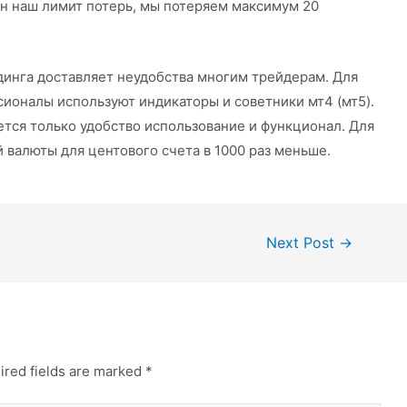
ан наш лимит потерь, мы потеряем максимум 20
инга доставляет неудобства многим трейдерам. Для
сионалы используют индикаторы и советники мт4 (мт5).
ется только удобство использование и функционал. Для
 валюты для центового счета в 1000 раз меньше.
Next Post
→
ired fields are marked
*