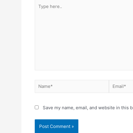
Type
here..
Name*
Email*
Save my name, email, and website in this b