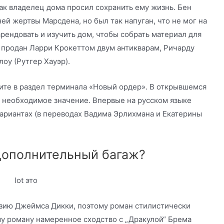
ак владелец дома просил сохранить ему жизнь. Бен
ей жертвы Марсдена, но был так напуган, что не мог на
арендовать и изучить дом, чтобы собрать материал для
же продан Ларри Крокеттом двум антикварам, Ричарду
оу (Рутгер Хауэр).
ите в раздел терминала «Новый ордер». В открывшемся
е необходимое значение. Впервые на русском языке
 вариантах (в переводах Вадима Эрлихмана и Екатерины
 дополнительный багаж?
эзию Джеймса Дикки, поэтому роман стилистически
му роману намеренное сходство с „Дракулой“ Брема