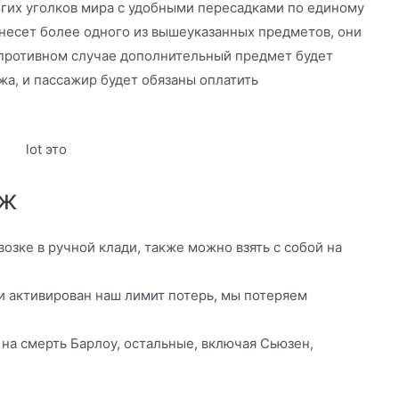
огих уголков мира с удобными пересадками по единому
 несет более одного из вышеуказанных предметов, они
 противном случае дополнительный предмет будет
жа, и пассажир будет обязаны оплатить
аж
озке в ручной клади, также можно взять с собой на
ии активирован наш лимит потерь, мы потеряем
я на смерть Барлоу, остальные, включая Сьюзен,