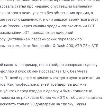
ресовала статья про недавно опустевший маленький
и которого покинули его без объяснения причин, а
ветуется с мальчиком, и они решают вернуться в этот
 и из России через каналы продаж авиакомпании LOT
 Авиакомпании LOT принадлежал дочерний
я осуществлением пассажирских перевозок по
опы на самолётах Bombardier Q Dash 400, ATR 72 и ATR
ой валюты, например, если трейдер совершает сделку
оллар и курс обмена составляет 1,17, без учета
ро. В такой сделке стоимость каждого пункта движения
нтов. Как профессиональный трейдер, вы должны
и убыток перед входом в сделку и быть полностью
никогда не рисковать более чем 2% от общего капитала
исковать только 20 долларами за сделку. Таким