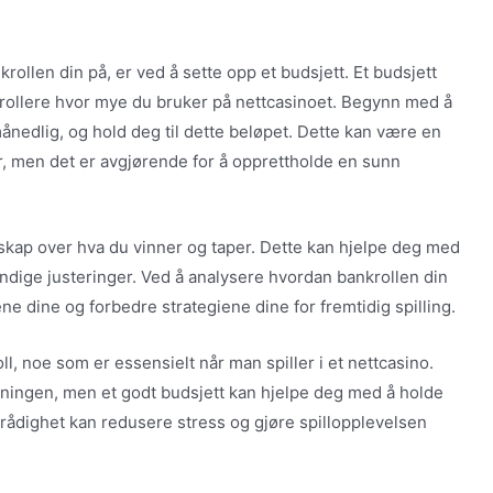
ollen din på, er ved å sette opp et budsjett. Et budsjett
ntrollere hvor mye du bruker på nettcasinoet. Begynn med å
månedlig, og hold deg til dette beløpet. Dette kan være en
r, men det er avgjørende for å opprettholde en sunn
gnskap over hva du vinner og taper. Dette kan hjelpe deg med
ndige justeringer. Ved å analysere hvordan bankrollen din
ene dine og forbedre strategiene dine for fremtidig spilling.
ll, noe som er essensielt når man spiller i et nettcasino.
enningen, men et godt budsjett kan hjelpe deg med å holde
l rådighet kan redusere stress og gjøre spillopplevelsen