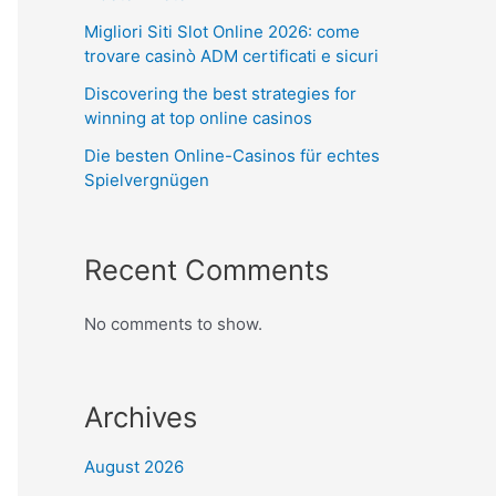
Migliori Siti Slot Online 2026: come
trovare casinò ADM certificati e sicuri
Discovering the best strategies for
winning at top online casinos
Die besten Online-Casinos für echtes
Spielvergnügen
Recent Comments
No comments to show.
Archives
August 2026