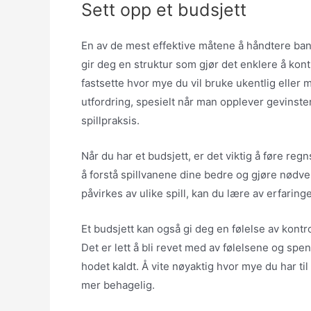
Sett opp et budsjett
En av de mest effektive måtene å håndtere bankr
gir deg en struktur som gjør det enklere å ko
fastsette hvor mye du vil bruke ukentlig eller 
utfordring, spesielt når man opplever gevinste
spillpraksis.
Når du har et budsjett, er det viktig å føre re
å forstå spillvanene dine bedre og gjøre nødve
påvirkes av ulike spill, kan du lære av erfaring
Et budsjett kan også gi deg en følelse av kontro
Det er lett å bli revet med av følelsene og sp
hodet kaldt. Å vite nøyaktig hvor mye du har ti
mer behagelig.