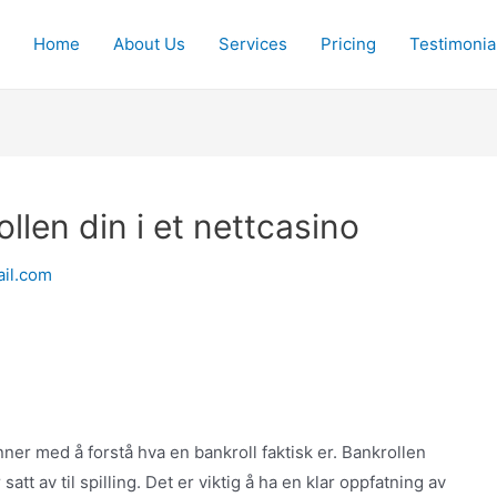
Home
About Us
Services
Pricing
Testimonia
llen din i et nettcasino
il.com
ner med å forstå hva en bankroll faktisk er. Bankrollen
tt av til spilling. Det er viktig å ha en klar oppfatning av