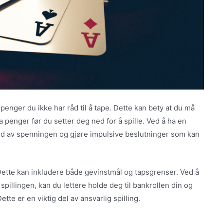
penger du ikke har råd til å tape. Dette kan bety at du må
ra penger før du setter deg ned for å spille. Ved å ha en
med av spenningen og gjøre impulsive beslutninger som kan
. Dette kan inkludere både gevinstmål og tapsgrenser. Ved å
spillingen, kan du lettere holde deg til bankrollen din og
tte er en viktig del av ansvarlig spilling.