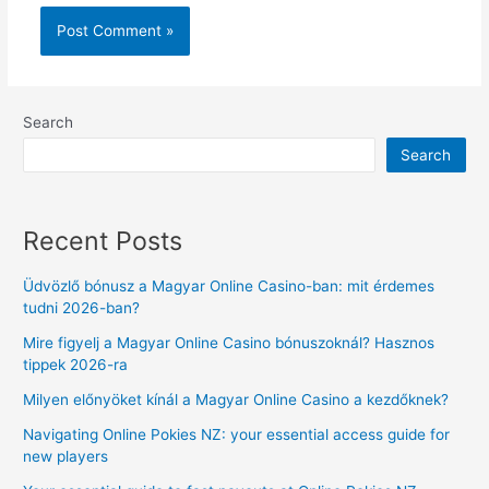
Search
Search
Recent Posts
Üdvözlő bónusz a Magyar Online Casino-ban: mit érdemes
tudni 2026-ban?
Mire figyelj a Magyar Online Casino bónuszoknál? Hasznos
tippek 2026-ra
Milyen előnyöket kínál a Magyar Online Casino a kezdőknek?
Navigating Online Pokies NZ: your essential access guide for
new players