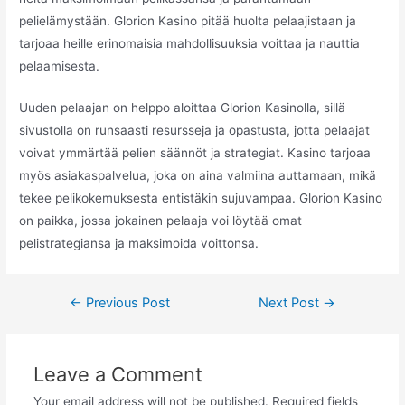
pelielämystään. Glorion Kasino pitää huolta pelaajistaan ja
tarjoaa heille erinomaisia mahdollisuuksia voittaa ja nauttia
pelaamisesta.
Uuden pelaajan on helppo aloittaa Glorion Kasinolla, sillä
sivustolla on runsaasti resursseja ja opastusta, jotta pelaajat
voivat ymmärtää pelien säännöt ja strategiat. Kasino tarjoaa
myös asiakaspalvelua, joka on aina valmiina auttamaan, mikä
tekee pelikokemuksesta entistäkin sujuvampaa. Glorion Kasino
on paikka, jossa jokainen pelaaja voi löytää omat
pelistrategiansa ja maksimoida voittonsa.
Post
←
Previous Post
Next Post
→
navigation
Leave a Comment
Your email address will not be published.
Required fields