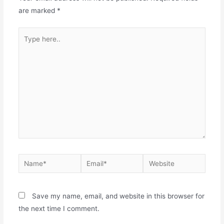
are marked
*
Type
here..
Name*
Email*
Website
Save my name, email, and website in this browser for
the next time I comment.