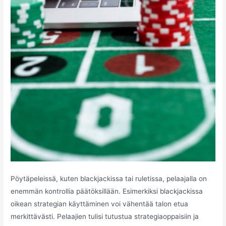
Pöytäpeleissä, kuten blackjackissa tai ruletissa, pelaajalla on
enemmän kontrollia päätöksillään. Esimerkiksi blackjackissa
oikean strategian käyttäminen voi vähentää talon etua
merkittävästi. Pelaajien tulisi tutustua strategiaoppaisiin ja