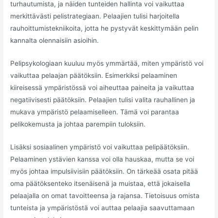
turhautumista, ja näiden tunteiden hallinta voi vaikuttaa
merkittävästi pelistrategiaan. Pelaajien tulisi harjoitella
rauhoittumistekniikoita, jotta he pystyvät keskittymään pelin
kannalta olennaisiin asioihin.
Pelipsykologiaan kuuluu myös ymmärtää, miten ympäristö voi
vaikuttaa pelaajan päätöksiin. Esimerkiksi pelaaminen
kiireisessä ympäristössä voi aiheuttaa paineita ja vaikuttaa
negatiivisesti päätöksiin. Pelaajien tulisi valita rauhallinen ja
mukava ympäristö pelaamiselleen. Tämä voi parantaa
pelikokemusta ja johtaa parempiin tuloksiin.
Lisäksi sosiaalinen ympäristö voi vaikuttaa pelipäätöksiin.
Pelaaminen ystävien kanssa voi olla hauskaa, mutta se voi
myös johtaa impulsiivisiin päätöksiin. On tärkeää osata pitää
oma päätöksenteko itsenäisenä ja muistaa, että jokaisella
pelaajalla on omat tavoitteensa ja rajansa. Tietoisuus omista
tunteista ja ympäristöstä voi auttaa pelaajia saavuttamaan