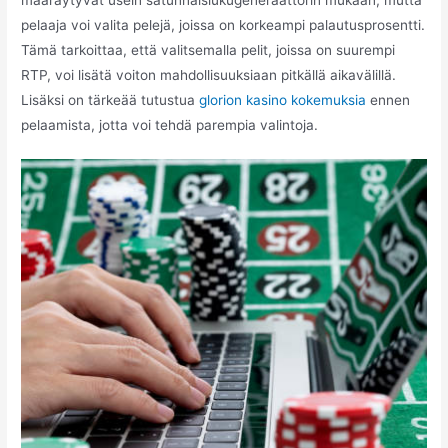
pelaaja voi valita pelejä, joissa on korkeampi palautusprosentti.
Tämä tarkoittaa, että valitsemalla pelit, joissa on suurempi
RTP, voi lisätä voiton mahdollisuuksiaan pitkällä aikavälillä.
Lisäksi on tärkeää tutustua
glorion kasino kokemuksia
ennen
pelaamista, jotta voi tehdä parempia valintoja.